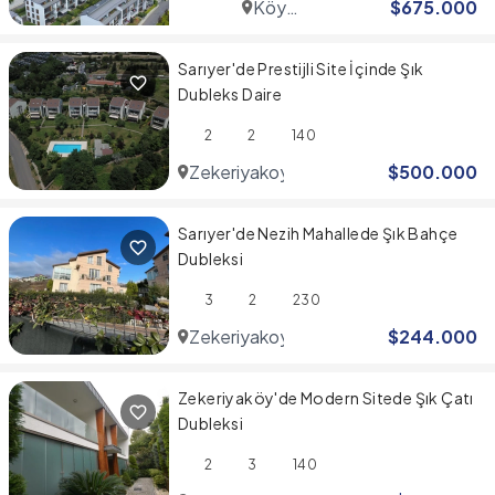
Köy
$
675.000
Zekeriyaköy
Sarıyer'de Prestijli Site İçinde Şık
Dubleks Daire
2
2
140
Zekeriyakoy
$
500.000
Sarıyer'de Nezih Mahallede Şık Bahçe
Dubleksi
3
2
230
Zekeriyakoy
$
244.000
Zekeriyaköy'de Modern Sitede Şık Çatı
Dubleksi
2
3
140