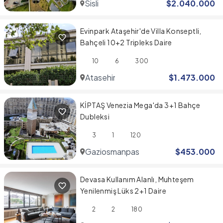
Sisli
$
2.040.000
Evinpark Ataşehir'de Villa Konseptli,
Bahçeli 10+2 Tripleks Daire
10
6
300
Atasehir
$
1.473.000
KİPTAŞ Venezia Mega'da 3+1 Bahçe
Dubleksi
3
1
120
Gaziosmanpasa
$
453.000
Devasa Kullanım Alanlı, Muhteşem
Yenilenmiş Lüks 2+1 Daire
2
2
180