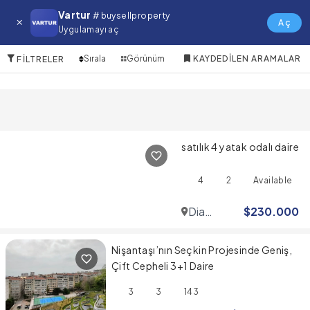
Alanya Satılık Daire
Vartur
# buysellproperty
Aç
Uygulamayı aç
10 Öğeler
Sırala
Görünüm
KAYDEDILEN ARAMALAR
FILTRELER
satılık 4 yatak odalı daire
4
2
Available
Dia
$
230.000
Mare
Nişantaşı’nın Seçkin Projesinde Geniş,
Çift Cepheli 3+1 Daire
3
3
143