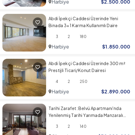
Harbiye
$
2.500.000
Abdi İpekçi Caddesi Üzerinde Yeni
Binada 3+1 Karma Kullanımlı Daire
3
2
180
Harbiye
$
1.850.000
Abdi İpekçi Caddesi Üzerinde 300 m²
Prestijli Ticari/Konut Dairesi
4
2
250
Harbiye
$
2.890.000
Tarihi Zarafet: Belvü Apartmanı'nda
Yenilenmiş Tarihi Yarımada Manzaralı
Daire
3
2
140