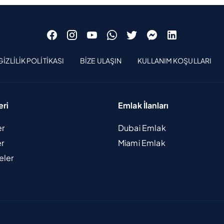
GIZLILIK POLITIKASI
BIZE ULAŞIN
KULLANIM KOŞULLARI
eri
Emlak İlanları
er
Dubai Emlak
er
Miami Emlak
eler