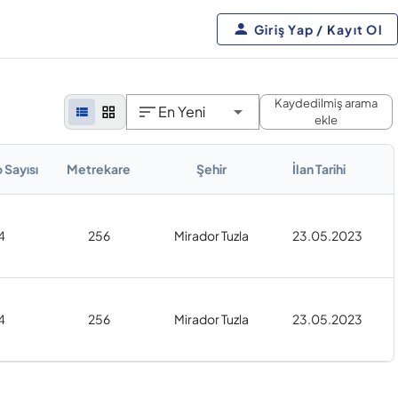
Giriş Yap / Kayıt Ol
Kaydedilmiş arama
En Yeni
ekle
 Sayısı
Metrekare
Şehir
İlan Tarihi
4
256
Mirador Tuzla
23.05.2023
4
256
Mirador Tuzla
23.05.2023