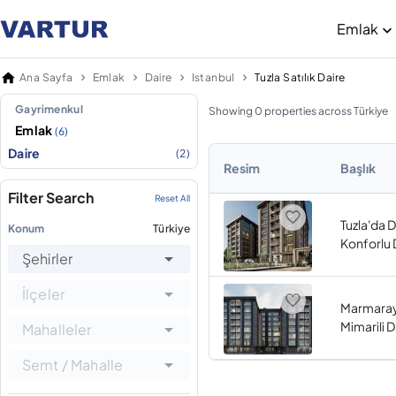
Emlak
Ana Sayfa
Emlak
Daire
Istanbul
Tuzla Satılık Daire
Gayrimenkul
Showing 0 properties across Türkiye
Emlak
(6)
Daire
(2)
Resim
Başlık
Filter Search
Reset All
Tuzla'da 
Konum
Türkiye
Konforlu 
Şehirler
İlçeler
Marmaray
Mimarili D
Mahalleler
Semt / Mahalle