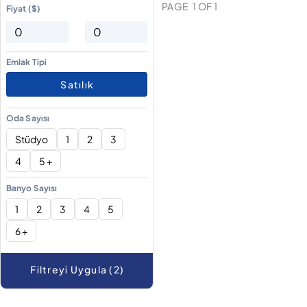
PAGE
1
OF
1
Fiyat ($)
Emlak Tipi
Satılık
Oda Sayısı
Stüdyo
1
2
3
4
5 +
Banyo Sayısı
1
2
3
4
5
6 +
Filtreyi Uygula (2)