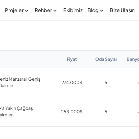
Projeler
Rehber
Ekibimiz
Blog
Bize Ulaşın
Fiyat
Oda Sayısı
Banyo
Deniz Manzaralı Geniş
274.000
$
5
Daireler
'a Yakın Çağdaş
253.000
$
5
aireler