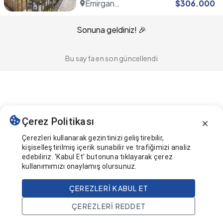
Emirgan
$
306.000
Seba
Sonuna geldiniz! 🎉
Bu sayfa en son güncellendi
Çerez Politikası
Çerezleri kullanarak gezintinizi geliştirebilir,
kişiselleştirilmiş içerik sunabilir ve trafiğimizi analiz
edebiliriz. 'Kabul Et' butonuna tıklayarak çerez
kullanımımızı onaylamış olursunuz.
ÇEREZLERI KABUL ET
ÇEREZLERI REDDET
Ana Sayfa
Ara
Projeler
Hesap