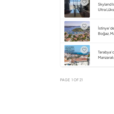
Skyland Is
Ultra Lüks
İstinye’d
Boğaz, Ma
Tarabya’
Manzaralı
PAGE
1
OF
21