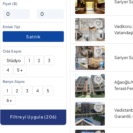
Sariyer Sa
Fiyat ($)
Vadikoru:
Emlak Tipi
Vatandaş
Satılık
Oda Sayısı
Sariyer Sa
Stüdyo
1
2
3
4
5 +
Banyo Sayısı
Ağaoğlu M
Teraslı Fe
1
2
3
4
5
6 +
Vadistanb
Garantili,
Filtreyi Uygula (206)