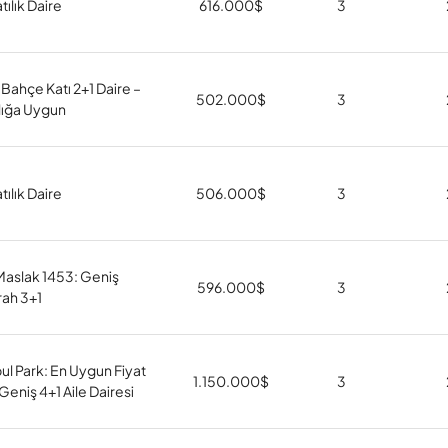
tılık Daire
616.000
$
3
 Bahçe Katı 2+1 Daire –
502.000
$
3
lığa Uygun
tılık Daire
506.000
$
3
aslak 1453: Geniş
596.000
$
3
rah 3+1
ul Park: En Uygun Fiyat
1.150.000
$
3
 Geniş 4+1 Aile Dairesi