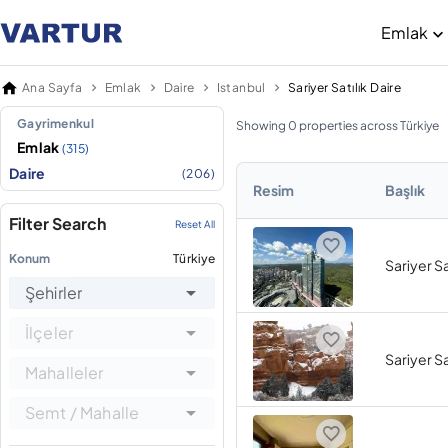
Emlak
Ana Sayfa
Emlak
Daire
Istanbul
Sariyer Satılık Daire
Gayrimenkul
Showing 0 properties across Türkiye
Emlak
(315)
Daire
(206)
Resim
Başlık
Filter Search
Reset All
Konum
Türkiye
Sariyer Sa
Şehirler
İlçeler
Sariyer Sa
Mahalleler
Semt / Mahalle