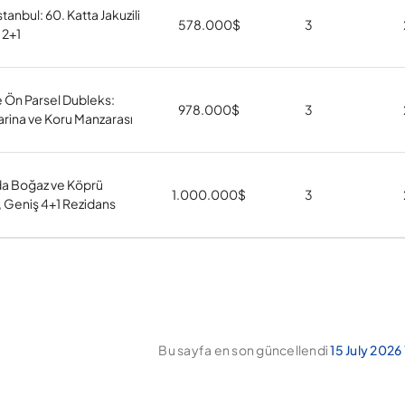
tanbul: 60. Katta Jakuzili
578.000
$
3
 2+1
e Ön Parsel Dubleks:
978.000
$
3
rina ve Koru Manzarası
da Boğaz ve Köprü
1.000.000
$
3
, Geniş 4+1 Rezidans
Bu sayfa en son güncellendi
15 July 2026