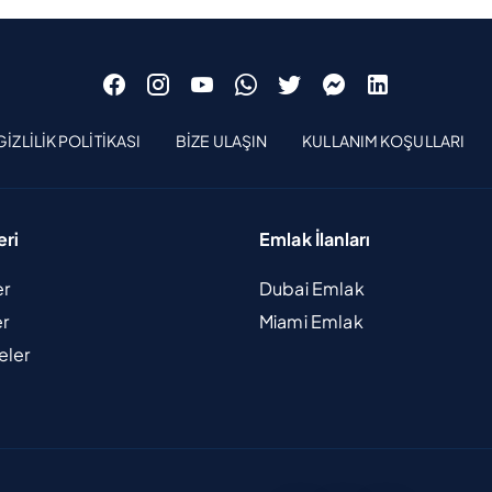
GIZLILIK POLITIKASI
BIZE ULAŞIN
KULLANIM KOŞULLARI
eri
Emlak İlanları
er
Dubai Emlak
er
Miami Emlak
eler