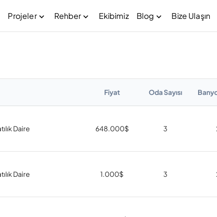
Projeler
Rehber
Ekibimiz
Blog
Bize Ulaşın
Fiyat
Oda Sayısı
Banyo
tılık Daire
648.000
$
3
tılık Daire
1.000
$
3