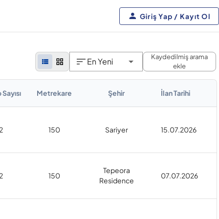
Giriş Yap / Kayıt Ol
Kaydedilmiş arama
En Yeni
ekle
 Sayısı
Metrekare
Şehir
İlan Tarihi
2
150
Sariyer
15.07.2026
Tepeora
2
150
07.07.2026
Residence