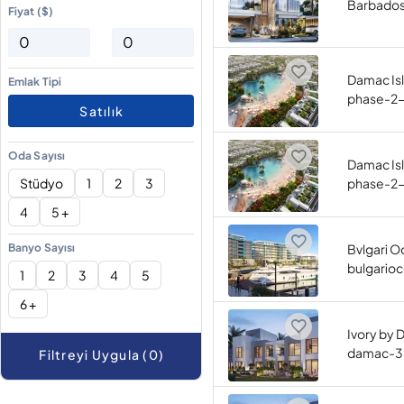
Barbados
Fiyat ($)
Damac Is
Emlak Tipi
phase-2
Satılık
Oda Sayısı
Damac Is
Stüdyo
1
2
3
phase-2
4
5 +
Banyo Sayısı
Bvlgari 
bulgario
1
2
3
4
5
6 +
Ivory by 
damac-3
Filtreyi Uygula (0)