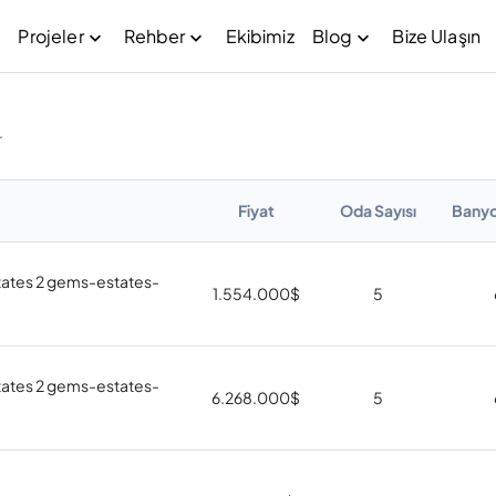
Projeler
Rehber
Ekibimiz
Blog
Bize Ulaşın
r
Fiyat
Oda Sayısı
Banyo
ates 2 gems-estates-
1.554.000
$
5
ates 2 gems-estates-
6.268.000
$
5