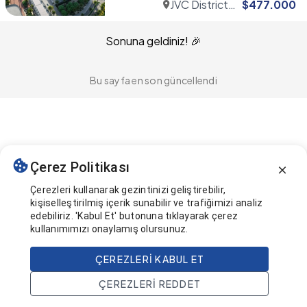
JVC District
$
477.000
14
Sonuna geldiniz! 🎉
Bu sayfa en son güncellendi
Çerez Politikası
Çerezleri kullanarak gezintinizi geliştirebilir,
kişiselleştirilmiş içerik sunabilir ve trafiğimizi analiz
edebiliriz. 'Kabul Et' butonuna tıklayarak çerez
kullanımımızı onaylamış olursunuz.
ÇEREZLERI KABUL ET
ÇEREZLERI REDDET
Ana Sayfa
Ara
Projeler
Hesap