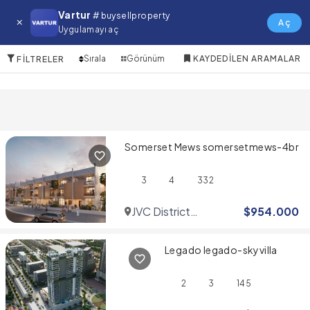
Jumeirah Village Circle (JVC) Satılık
Vartur
# buysellproperty
Villa
Aç
Uygulamayı aç
2 Öğeler
Sırala
Görünüm
KAYDEDILEN ARAMALAR
FILTRELER
Somerset Mews somersetmews-4br
3
4
332
JVC District
$
954.000
10
Legado legado-skyvilla
2
3
145