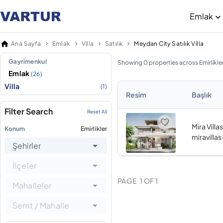
Emlak
Ana Sayfa
Emlak
Villa
Satılık
Meydan City Satılık Villa
Gayrimenkul
Showing 0 properties across Emirlikle
Emlak
(26)
Villa
(1)
Resim
Başlık
Filter Search
Reset All
Mira Vill
Konum
Emirlikler
miravilla
Şehirler
İlçeler
PAGE
1
OF
1
Mahalleler
Semt / Mahalle