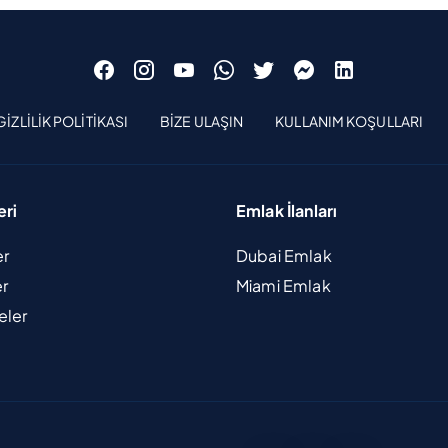
GIZLILIK POLITIKASI
BIZE ULAŞIN
KULLANIM KOŞULLARI
eri
Emlak İlanları
er
Dubai Emlak
er
Miami Emlak
eler