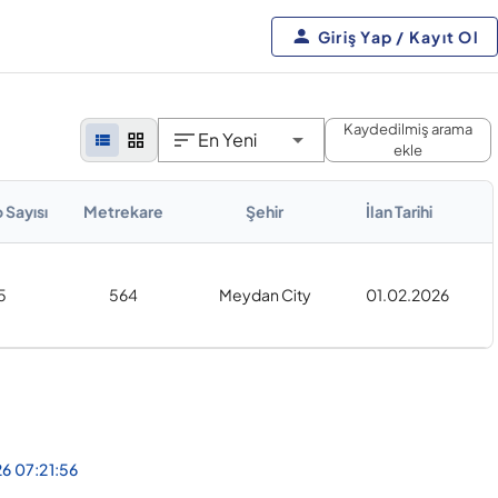
Giriş Yap / Kayıt Ol
Kaydedilmiş arama
En Yeni
ekle
 Sayısı
Metrekare
Şehir
İlan Tarihi
5
564
Meydan City
01.02.2026
26 07:21:56