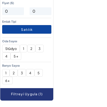
Fiyat ($)
Emlak Tipi
Satılık
Oda Sayısı
Stüdyo
1
2
3
4
5 +
Banyo Sayısı
1
2
3
4
5
6 +
Filtreyi Uygula (1)