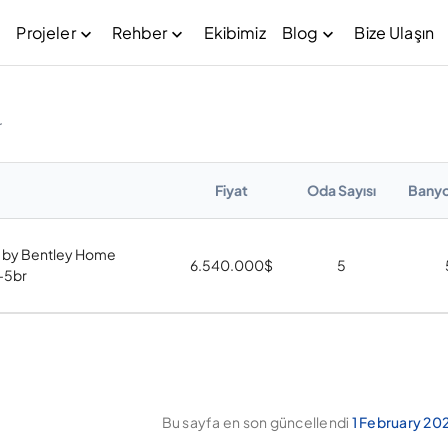
Projeler
Rehber
Ekibimiz
Blog
Bize Ulaşın
r
Fiyat
Oda Sayısı
Banyo
as by Bentley Home
6.540.000
$
5
s-5br
Bu sayfa en son güncellendi
1 February 20