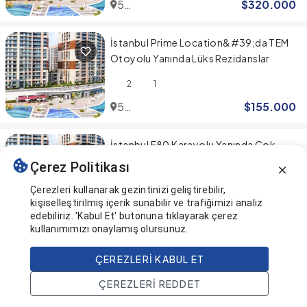
5
$
320.000
Levent
İstanbul Prime Location&#39;da TEM
Otoyolu Yanında Lüks Rezidanslar
2
1
5
$
155.000
Levent
İstanbul E80 Karayolu Yanında Çok
Sayıda Sosyal Olanağı Olan Geniş Aile
Çerez Politikası
Daireleri
3
2
Çerezleri kullanarak gezintinizi geliştirebilir,
kişiselleştirilmiş içerik sunabilir ve trafiğimizi analiz
5
$
222.000
edebiliriz. 'Kabul Et' butonuna tıklayarak çerez
Levent
kullanımımızı onaylamış olursunuz.
Sonuna geldiniz! 🎉
ÇEREZLERI KABUL ET
ÇEREZLERI REDDET
Bu sayfa en son güncellendi
Ana Sayfa
Ara
Projeler
Hesap