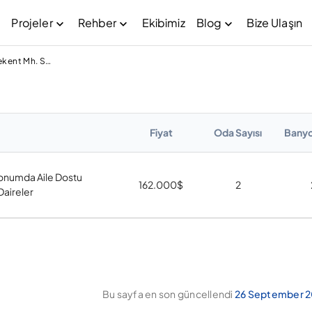
Projeler
Rehber
Ekibimiz
Blog
Bize Ulaşın
Banu Evleri Bahçekent Mh. Satılık Daire
Fiyat
Oda Sayısı
Banyo
onumda Aile Dostu
162.000
$
2
Daireler
Bu sayfa en son güncellendi
26 September 2