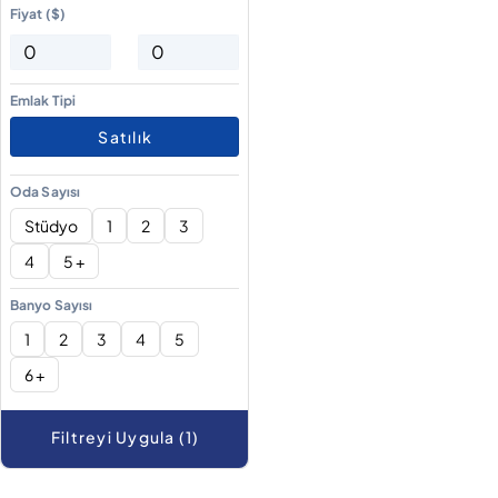
Fiyat ($)
Emlak Tipi
Satılık
Oda Sayısı
Stüdyo
1
2
3
4
5 +
Banyo Sayısı
1
2
3
4
5
6 +
Filtreyi Uygula (1)