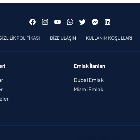
GIZLILIK POLITIKASI
BIZE ULAŞIN
KULLANIM KOŞULLARI
eri
Emlak İlanları
er
Dubai Emlak
er
Miami Emlak
eler