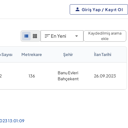
Giriş Yap / Kayıt Ol
Kaydedilmiş arama
En Yeni
ekle
 Sayısı
Metrekare
Şehir
İlan Tarihi
Banu Evleri
2
136
26.09.2023
Bahçekent
023 13:01:09