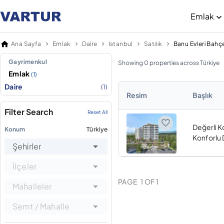
Emlak
Ana Sayfa
Emlak
Daire
Istanbul
Satılık
Gayrimenkul
Showing 0 properties across Türkiye
Emlak
(1)
Daire
(1)
Resim
Başlık
Filter Search
Reset All
Değerli K
Konum
Türkiye
Konforlu 
Şehirler
İlçeler
PAGE
1
OF
1
Mahalleler
Semt / Mahalle