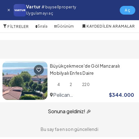
Pelican Hill Mh. Satılık Daire
Vartur
# buysellproperty
Aç
Uygulamayı aç
1 Öğeler
Sırala
Görünüm
KAYDEDILEN ARAMALAR
FILTRELER
Büyükçekmece'de Göl Manzaralı
Mobilyalı Enfes Daire
4
2
220
Pelican
$
344.000
Hill
Sonuna geldiniz! 🎉
Bu sayfa en son güncellendi