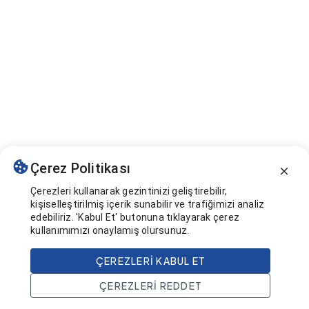
Çerez Politikası
Çerezleri kullanarak gezintinizi geliştirebilir,
kişiselleştirilmiş içerik sunabilir ve trafiğimizi analiz
edebiliriz. 'Kabul Et' butonuna tıklayarak çerez
kullanımımızı onaylamış olursunuz.
ÇEREZLERI KABUL ET
ÇEREZLERI REDDET
Ana Sayfa
Ara
Projeler
Hesap