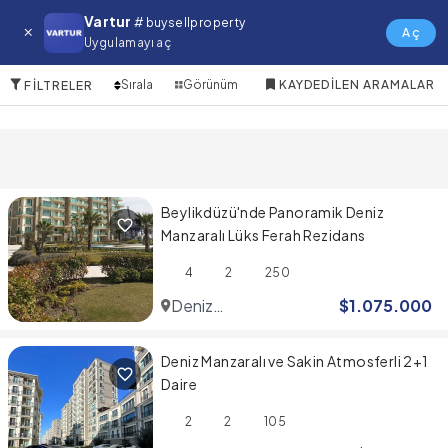
Villa Marin Mh. Satılık Daire
Vartur
# buysellproperty
Aç
Uygulamayı aç
10 Öğeler
Sırala
Görünüm
KAYDEDILEN ARAMALAR
FILTRELER
Beylikdüzü'nde Panoramik Deniz
Manzaralı Lüks Ferah Rezidans
4
2
250
Deniz
$
1.075.000
Istanbul
Deniz Manzaralı ve Sakin Atmosferli 2+1
Daire
2
2
105