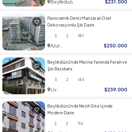
Beylikduzu
$
231.000
Panoramik Deniz Manzaralı Özel
Dekorasyonlu Şık Daire
3
2
187
Azur
$
250.000
Marmara
Beylikdüzü'nde Marina Yanında Ferah ve
Şık Rezidans
3
2
145
Liv
$
239.000
Marine
Beylikdüzü'nde Nezih Site İçinde
Modern Daire
2
2
110