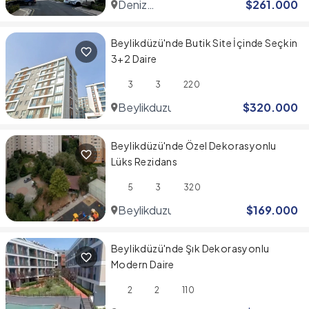
Deniz
$
261.000
Istanbul
Beylikdüzü'nde Butik Site İçinde Seçkin
3+2 Daire
3
3
220
Beylikduzu
$
320.000
Beylikdüzü'nde Özel Dekorasyonlu
Lüks Rezidans
5
3
320
Beylikduzu
$
169.000
Beylikdüzü'nde Şık Dekorasyonlu
Modern Daire
2
2
110