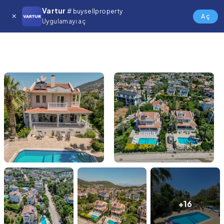
Vartur
# buysellproperty
Aç
Uygulamayı aç
+16