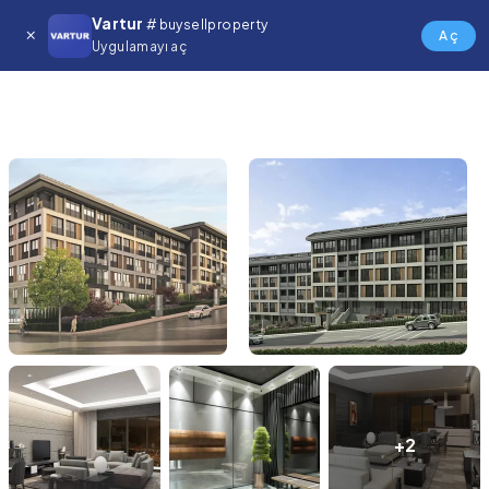
Vartur
# buysellproperty
Aç
Uygulamayı aç
+2