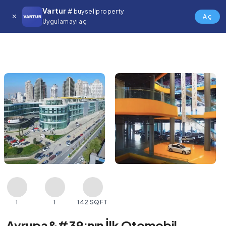
Vartur
# buysellproperty
Aç
Uygulamayı aç
1
1
142 SQFT
Avrupa&#39;nın İlk Otomobil