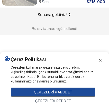
Ses
$
215.000
Port
Sonuna geldiniz! 🎉
Bu sayfa en son güncellendi
Çerez Politikası
Çerezleri kullanarak gezintinizi geliştirebilir,
kişiselleştirilmiş içerik sunabilir ve trafiğimizi analiz
edebiliriz. 'Kabul Et' butonuna tıklayarak çerez
kullanımımızı onaylamış olursunuz.
ÇEREZLERI KABUL ET
ÇEREZLERI REDDET
Ana Sayfa
Ara
Projeler
Hesap