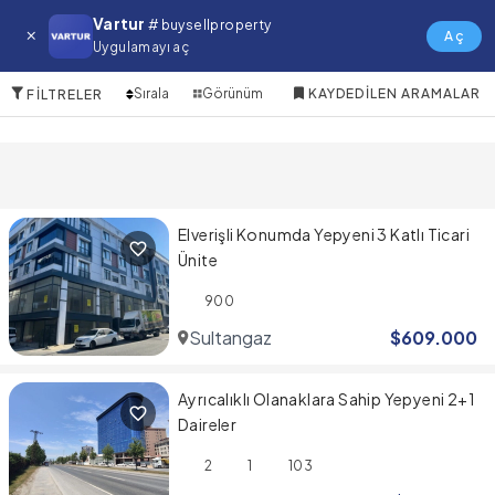
Sultangazi Satılık Emlak
Vartur
# buysellproperty
Aç
Uygulamayı aç
2 Öğeler
Sırala
Görünüm
KAYDEDILEN ARAMALAR
FILTRELER
Elverişli Konumda Yepyeni 3 Katlı Ticari
Ünite
900
Sultangazi
$
609.000
Ayrıcalıklı Olanaklara Sahip Yepyeni 2+1
Daireler
2
1
103