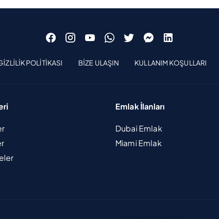
GIZLILIK POLITIKASI
BIZE ULAŞIN
KULLANIM KOŞULLARI
eri
Emlak İlanları
er
Dubai Emlak
er
Miami Emlak
eler