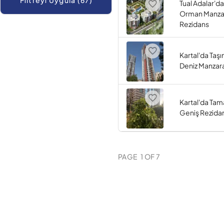
Filtreyi Uygula (67)
Tual Adalar'da
Orman Manzar
Rezidans
Kartal'da Taş
Deniz Manzara
Kartal'da Ta
Geniş Rezida
PAGE
1
OF
7