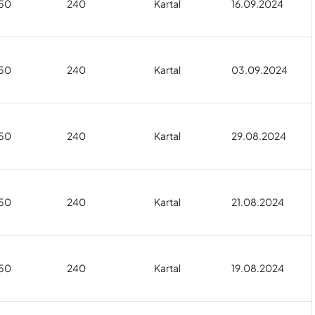
50
240
Kartal
16.09.2024
50
240
Kartal
03.09.2024
50
240
Kartal
29.08.2024
50
240
Kartal
21.08.2024
50
240
Kartal
19.08.2024