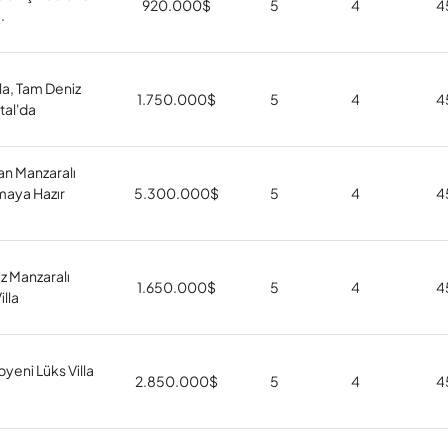
920.000
$
5
4
4
.
lla, Tam Deniz
1.750.000
$
5
4
4
tal'da
an Manzaralı
aya Hazır
5.300.000
$
5
4
4
iz Manzaralı
1.650.000
$
5
4
4
illa
yeni Lüks Villa
2.850.000
$
5
4
4