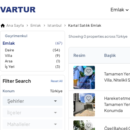
Emlak
Ana Sayfa
Emlak
Istanbul
Kartal Satılık Emlak
Gayrimenkul
Showing 0 properties across Türkiye
Emlak
(67)
Daire
(54)
Resim
Başlık
Villa
(9)
Arsa
(1)
İş Yeri
(3)
Tamamen Yeni
Villa, Nitelikli
Filter Search
Reset All
Konum
Türkiye
Hareket etme
Şehirler
Tamamen Yeni 
Konumda
İlçeler
Mahalleler
Özel Bahçeli 