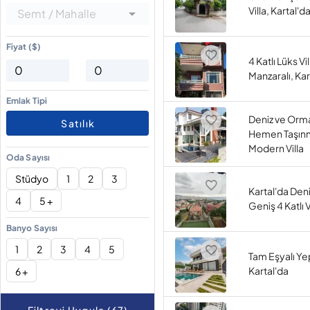
Villa, Kartal'da
Semt / Mahalle
Fiyat ($)
4 Katlı Lüks Vi
Manzaralı, Kar
Emlak Tipi
Deniz ve Orm
Satılık
Hemen Taşınm
Modern Villa
Oda Sayısı
Stüdyo
1
2
3
Kartal'da Den
4
5 +
Geniş 4 Katlı V
Banyo Sayısı
1
2
3
4
5
Tam Eşyalı Yep
Kartal'da
6 +