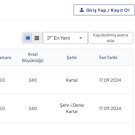
Giriş Yap / Kayıt Ol
Kaydedilmiş arama
En Yeni
ekle
Arazi
ekare
Şehir
İlan Tarihi
Büyüklüğü
50
240
Kartal
17.09.2024
Şehr-i Deniz
50
240
17.09.2024
Kartal