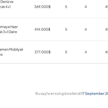
 Deniz ve
alı 4+1
369.000
$
5
4
4
ınmaya Hazır
414.000
$
5
4
4
lı 3+1 Daire
mamen Mobilyalı
377.000
$
5
4
4
ns
Bu sayfa en son güncellendi
17 September 2