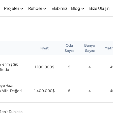
Projeler
Rehber
Ekibimiz
Blog
Bize Ulaşın
Oda
Banyo
Fiyat
Metr
Sayısı
Sayısı
lenmiş Şık
1.100.000
$
5
4
4
 Sitede
ye Hazır
Villa, Değerli
1.400.000
$
5
4
4
Geniş Dubleks