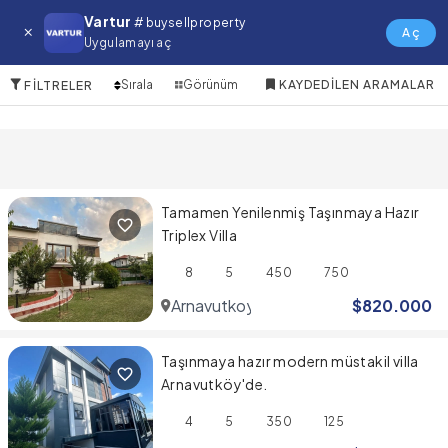
Arnavutkoy Satılık Emlak
Vartur
# buysellproperty
Aç
Uygulamayı aç
4 Öğeler
Sırala
Görünüm
KAYDEDILEN ARAMALAR
FILTRELER
Tamamen Yenilenmiş Taşınmaya Hazır
Triplex Villa
8
5
450
750
Arnavutkoy
$
820.000
Taşınmaya hazır modern müstakil villa
Arnavutköy'de.
4
5
350
125