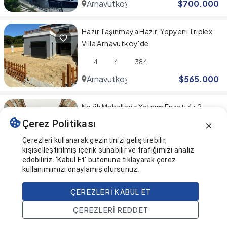
Arnavutkoy
$
700.000
Hazır Taşınmaya Hazır, Yepyeni Triplex
Villa Arnavutköy'de
4
4
384
Arnavutkoy
$
565.000
Nezih Mahallede Yatırım Fırsatı 4+2
Dubleks Daire
Çerez Politikası
4
2
257
Çerezleri kullanarak gezintinizi geliştirebilir,
kişiselleştirilmiş içerik sunabilir ve trafiğimizi analiz
Arnavutkoy
$
258.000
edebiliriz. 'Kabul Et' butonuna tıklayarak çerez
kullanımımızı onaylamış olursunuz.
Sonuna geldiniz! 🎉
ÇEREZLERI KABUL ET
ÇEREZLERI REDDET
Bu sayfa en son güncellendi
Ana Sayfa
Ara
Projeler
Hesap