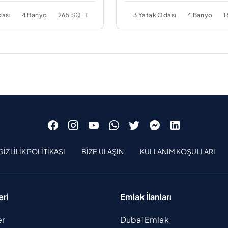
dası
4 Banyo
265
SQFT
3 Yatak Odası
4 Banyo
1
GIZLILIK POLITIKASI
BIZE ULAŞIN
KULLANIM KOŞULLARI
eri
Emlak İlanları
er
Dubai Emlak