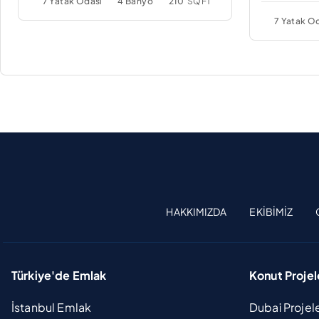
7 Yatak Odası
4 Banyo
210
SQFT
7 Yatak O
HAKKIMIZDA
EKIBIMIZ
Türkiye'de Emlak
Konut Projel
İstanbul Emlak
Dubai Projel