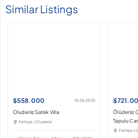
Similar Listings
$
558.000
$
721.0
16.06.2025
Oludeniz Satılık Villa
Ölüdeniz O
Tapulu Canl
Fethiye / Oludeniz
Fethiye / 