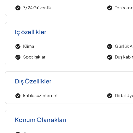
7/24 Güvenlik
Tenis kor
Iç özellikler
Klima
Günlük A
Spot Işıklar
Duş kabi
Dış Özellikler
kablosuz internet
Dijital U
Konum Olanakları