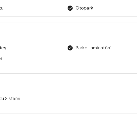
tu
Otopark
teş
Parke Laminatörü
ni
ydu Sistemi