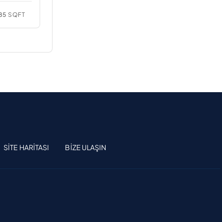
85
SQFT
SITE HARITASI
BIZE ULAŞIN