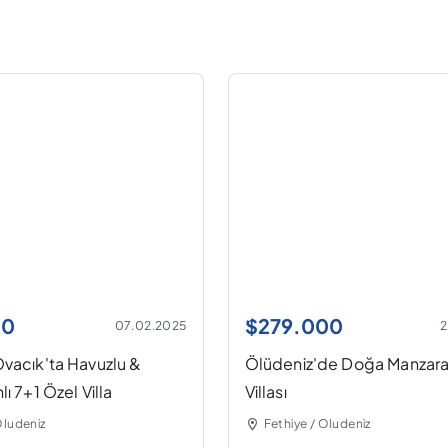
00
$
279.000
07.02.2025
2
vacık'ta Havuzlu &
Ölüdeniz'de Doğa Manzaralı
ı 7+1 Özel Villa
Villası
Oludeniz
Fethiye / Oludeniz