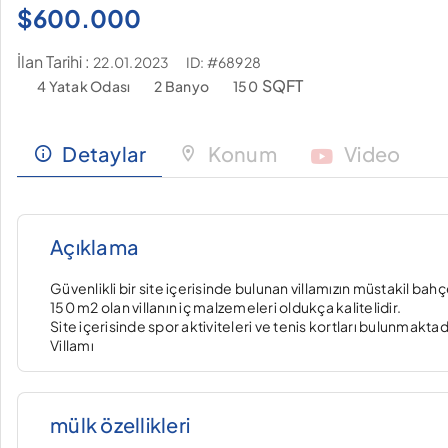
$
600.000
İlan Tarihi :
ID: #68928
22.01.2023
SQFT
4 Yatak Odası
2 Banyo
150
Detaylar
Konum
Video
Açıklama
Güvenlikli bir site içerisinde bulunan villamızın müstakil ba
150 m2 olan villanın iç malzemeleri oldukça kalitelidir.
Site içerisinde spor aktiviteleri ve tenis kortları bulunmaktad
Villamı
mülk özellikleri