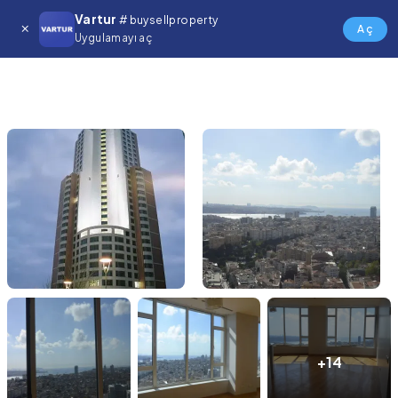
Vartur
# buysellproperty
Aç
Uygulamayı aç
+14