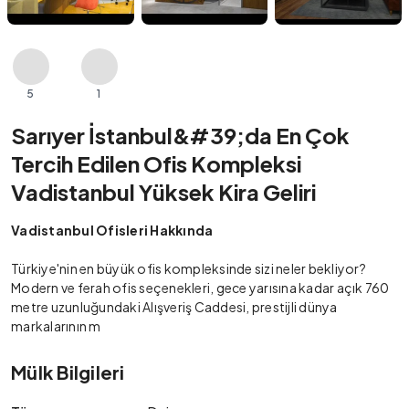
5
1
Sarıyer İstanbul&#39;da En Çok
Tercih Edilen Ofis Kompleksi
Vadistanbul Yüksek Kira Geliri
Vadistanbul Ofisleri Hakkında
Türkiye'nin en büyük ofis kompleksinde sizi neler bekliyor?
Modern ve ferah ofis seçenekleri, gece yarısına kadar açık 760
metre uzunluğundaki Alışveriş Caddesi, prestijli dünya
markalarının m
Mülk Bilgileri