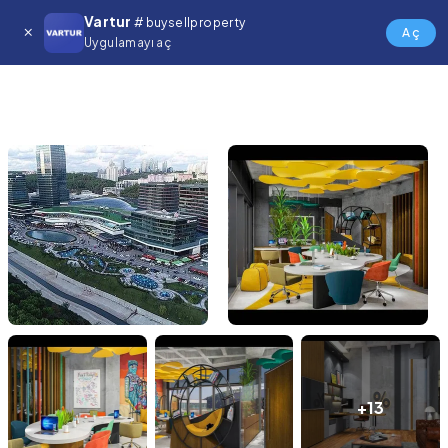
Vartur
# buysellproperty
Aç
Uygulamayı aç
+13