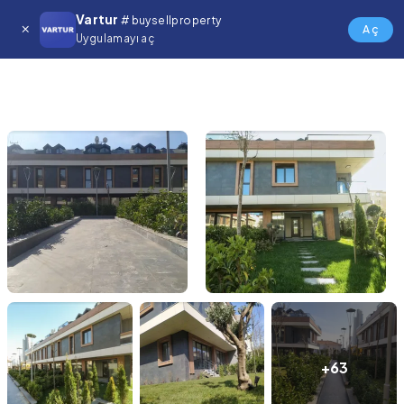
Vartur
# buysellproperty
Aç
Uygulamayı aç
+63