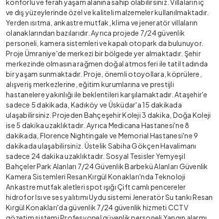
konforlu ve ferah yaşam alanına sahip olabilirsiniz. Villaların iç
ve dış yüzeylerinde özel ve kaliteli malzemeler kullanılmaktadır.
Yerden ısıtma, ankastre mutfak, klima ve jeneratör villaların
olanaklarından bazılarıdır. Ayrıca projede 7/24 güvenlik
personeli, kamera sistemleri ve kapalı otopark da bulunuyor.
Proje Ümraniye'de merkezi bir bölgede yer almaktadır. Şehir
merkezinde olmasına rağmen doğal atmosferi ile tatil tadında
bir yaşam sunmaktadır. Proje, önemli otoyollara, köprülere,
alışveriş merkezlerine, eğitim kurumlarına ve prestijli
hastanelere yakınlığı ile beklentileri karşılamaktadır. Ataşehir'e
sadece 5 dakikada, Kadıköy ve Üsküdar'a 15 dakikada
ulaşabilirsiniz. Projeden Bahçeşehir Koleji 3 dakika, Doğa Koleji
ise 5 dakika uzaklıktadır. Ayrıca Medicana Hastanesi'ne 8
dakikada, Florence Nightingale ve Memorial Hastanesi'ne 9
dakikada ulaşabilirsiniz. Üstelik Sabiha Gökçen Havalimanı
sadece 24 dakika uzaklıktadır. Sosyal Tesisler Yemyeşil
Bahçeler Park Alanları 7/24 Güvenlik Barbekü Alanları Güvenlik
Kamera Sistemleri Resan Kırgül Konakları'nda Teknoloji
Ankastre mutfak aletleri spot ışığı Çift camlı pencereler
hidrofor Isı ve ses yalıtımı Uydu sistemi Jeneratör Su tankı Resan
Kırgül Konakları'da güvenlik 7/24 güvenlik hizmeti CCTV
gözetim sistemi Profesyonel güvenlik personeli Yangın alarmı