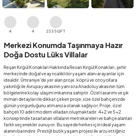
4
4
233 SQFT
Merkezi Konumda Taşınmaya Hazır
Doğa Dostu Lüks Villalar
Reşan Kırgül Konakları Hakkında Resan Kırgül Konakları, şehir
merkezinde doğal ve ayrıcalıklı bir yaşam alanı arayanlar için
idealdir. Ümraniye'de yer alan proje, köprü ve otoyollara
yakınlığı ile Avrupa yakasının yanı sıra Anadolu yakasının tüm
bölgelerine kolay ulaşım imkanına sahiptir. Özel tasarımı ve şık
mimari detayları ile dikkat çeken proje, size özel bahçenizde
günün yorgunluğunu atmanıza olanak sağlıyor. Proje, özel
bahçeli 10 adet modern villadan oluşmaktadır. 4+2 ve 5+2
konseptinde tasarlanan villaların metrekareleri ve bahçe alanları
farklı seçenekler sunuyor. Bu sayede herkes için ideal yaşam
alanını barındırır. Prestijli butik yaşam projesi ile arzu ettiğiniz