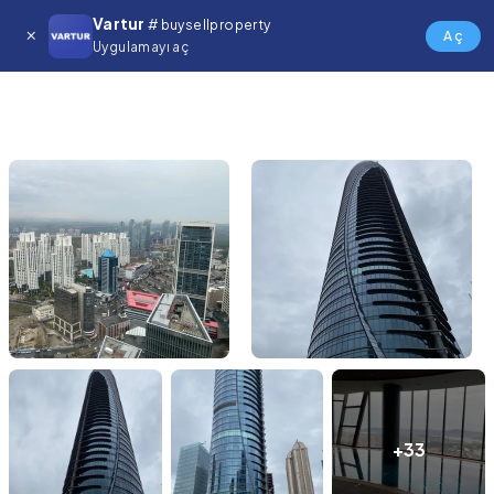
Vartur
# buysellproperty
Aç
Uygulamayı aç
+33