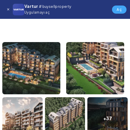
Vartur
# buysellproperty
Aç
Uygulamayı aç
+37