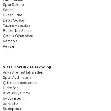
Spor Salonu
Sauna
Buhar Odası
Depo Odaları
Yüzme Havuzları
Basketbol Sahası
Çocuk Oyun Alanı
Kamelya
Peyzaj
Vista Göktürk'te Teknoloji
Ankastre mutfak aletleri
Spot Aydınlatma
Çift camlı pencereler
Hidrofor
Isı ve ses yalıtımı
Uydu sistemi
Jeneratör
Su deposu