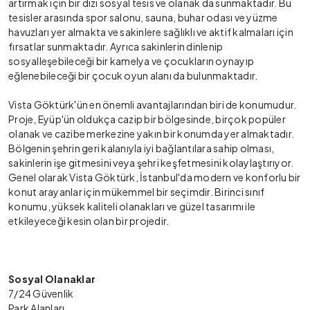
artırmak için bir dizi sosyal tesis ve olanak da sunmaktadır. Bu
tesisler arasında spor salonu, sauna, buhar odası ve yüzme
havuzları yer almakta ve sakinlere sağlıklı ve aktif kalmaları için
fırsatlar sunmaktadır. Ayrıca sakinlerin dinlenip
sosyalleşebileceği bir kamelya ve çocukların oynayıp
eğlenebileceği bir çocuk oyun alanı da bulunmaktadır.
Vista Göktürk'ün en önemli avantajlarından biri de konumudur.
Proje, Eyüp'ün oldukça cazip bir bölgesinde, birçok popüler
olanak ve cazibe merkezine yakın bir konumda yer almaktadır.
Bölgenin şehrin geri kalanıyla iyi bağlantılara sahip olması,
sakinlerin işe gitmesini veya şehri keşfetmesini kolaylaştırıyor.
Genel olarak Vista Göktürk, İstanbul'da modern ve konforlu bir
konut arayanlar için mükemmel bir seçimdir. Birinci sınıf
konumu, yüksek kaliteli olanakları ve güzel tasarımı ile
etkileyeceği kesin olan bir projedir.
Sosyal Olanaklar
7/24 Güvenlik
Park Alanları