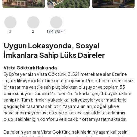
3
2
194 SQFT
Uygun Lokasyonda, Sosyal
İmkanlara Sahip Lüks Daireler
Vista Göktürk Hakkında
Eyüp'te yer alan Vista Göktürk, 3.521 metrekare alan üzerine
inşa edilmiş modern bir konut projesidir. Proje, her biri benzersiz
bir tasarıma ve stile sahip üç bloktan oluşuyor ve toplam 55
daire sunuyor. Daireler 2+1'den 4+1'e kadar çeşitli büyüklüklere
sahiptir. Tüm birimler, yüksek kaliteli yüzeyler ve armatürlerle
çağdaş bir tasarıma sahiptir. Yaşam alanları, doğal ışık ve
havalandırmayı en üst düzeye çıkaracak şekilde tasarlanmış
olup, sakinler için konforlu ve sıcak bir ortam yaratmaktadır.
Dairelerin yanı sıra Vista Göktürk, sakinlerinin yaşam kalitesini