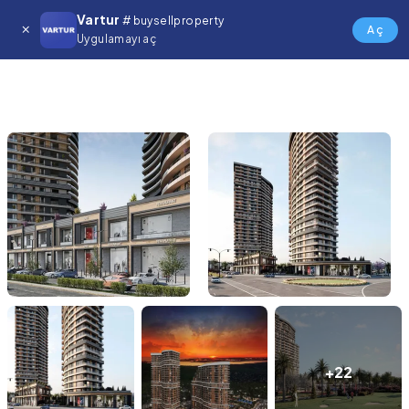
Vartur
# buysellproperty
Aç
Uygulamayı aç
+22