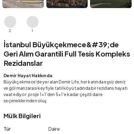
2
1
İstanbul Büyükçekmece&#39;de
Geri Alım Garantili Full Tesis Kompleks
Rezidanslar
Demir Hayat Hakkında
Büyükçekmece'de yer alan Demir Life, her katında eşsiz deniz
ve göl manzarası keyfiyle tatil köyü tadında bir rezidans hayatı
vaat ediyor. proje 1+1'den 5+1'e kadar çeşitli daire
seçeneklerinden oluş
Mülk Bilgileri
Tür
Daire