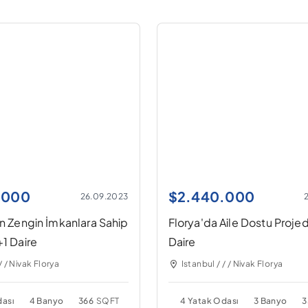
.000
$
2.440.000
26.09.2023
ın Zengin İmkanlara Sahip
Florya'da Aile Dostu Proje
+1 Daire
Daire
/ / Nivak Florya
Istanbul / / / Nivak Florya
dası
4 Banyo
366
SQFT
4 Yatak Odası
3 Banyo
3