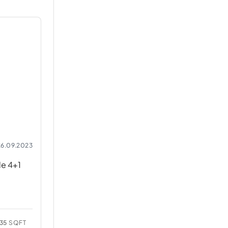
26.09.2023
de 4+1
35
SQFT