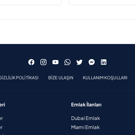
GIZLILIK POLITIKASI
BIZE ULAŞIN
KULLANIM KOŞULLARI
eri
Emlak İlanları
er
Dubai Emlak
er
Miami Emlak