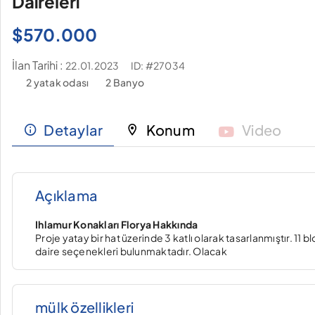
Daireleri
$
570.000
İlan Tarihi :
ID: #27034
22.01.2023
2 yatak odası
2 Banyo
Detaylar
Konum
Video
Açıklama
Ihlamur Konakları Florya Hakkında
Proje yatay bir hat üzerinde 3 katlı olarak tasarlanmıştır. 11 
daire seçenekleri bulunmaktadır. Olacak
mülk özellikleri