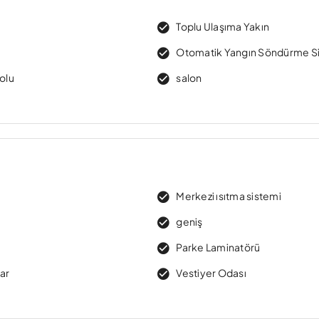
Toplu Ulaşıma Yakın
Otomatik Yangın Söndürme S
yolu
salon
Merkezi ısıtma sistemi
geniş
Parke Laminatörü
lar
Vestiyer Odası