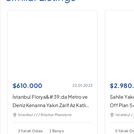
$
610.000
$
2.980
22.01.2023
İstanbul Florya&#39;da Metro ve
Sahile Yak
Deniz Kenarına Yakın Zarif Az Katlı
Off Plan 5
Yeşilköy Yeşilköy Daireleri
Istanbul / / / Ihlamur Mansions
Istanbul / 
3 Yatak Odası
2 Banyo
5 Yatak O