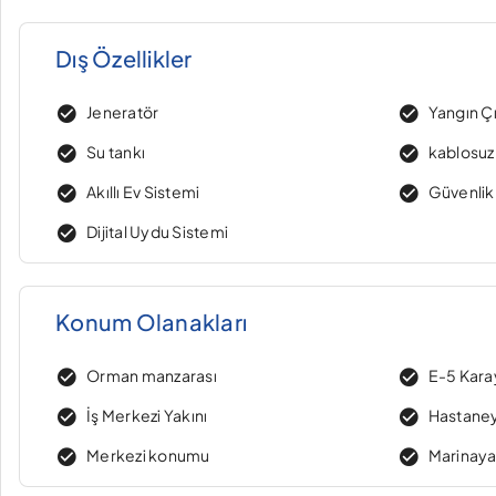
Dış Özellikler
Jeneratör
Yangın Çı
Su tankı
kablosuz
Akıllı Ev Sistemi
Güvenlik
Dijital Uydu Sistemi
Konum Olanakları
Orman manzarası
E-5 Kara
İş Merkezi Yakını
Hastaney
Merkezi konumu
Marinaya