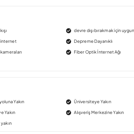
kışı
devre dışı bırakmak için uygu
 internet
Depreme Dayanıklı
 kameraları
Fiber Optik İnternet Ağı
yoluna Yakın
Üniversiteye Yakın
e Yakın
Alışveriş Merkezine Yakın
 yakın