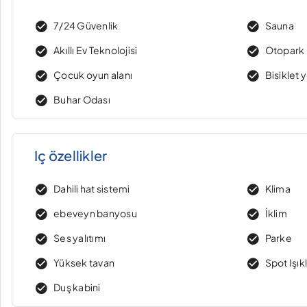
7/24 Güvenlik
Sauna
Akıllı Ev Teknolojisi
Otopark
Çocuk oyun alanı
Bisiklet 
Buhar Odası
Iç özellikler
Dahili hat sistemi
Klima
ebeveyn banyosu
İklim
Ses yalıtımı
Parke
Yüksek tavan
Spot Işık
Duş kabini