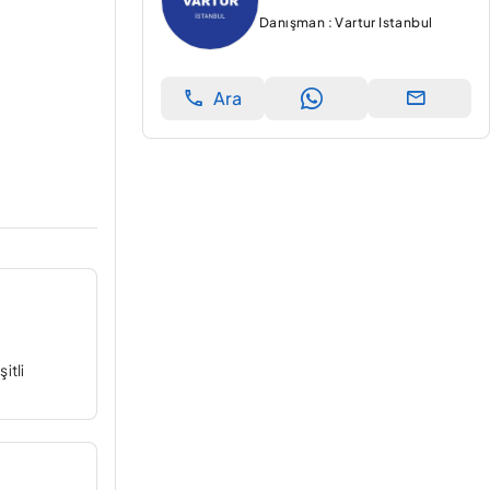
Danışman : Vartur Istanbul
Ara
itli