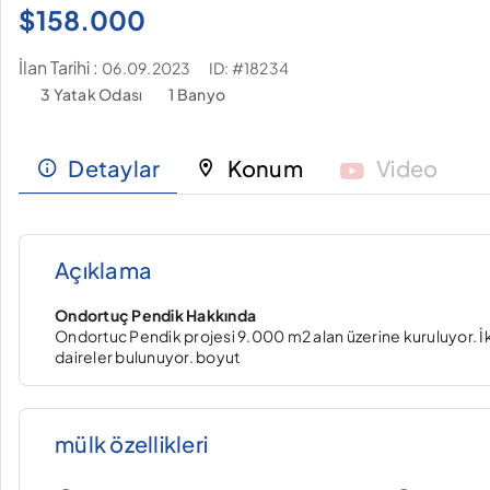
$
158.000
İlan Tarihi :
ID: #18234
06.09.2023
3 Yatak Odası
1 Banyo
Detaylar
Konum
Video
Açıklama
Ondortuç Pendik Hakkında
Ondortuc Pendik projesi 9.000 m2 alan üzerine kuruluyor. İki
daireler bulunuyor. boyut
mülk özellikleri