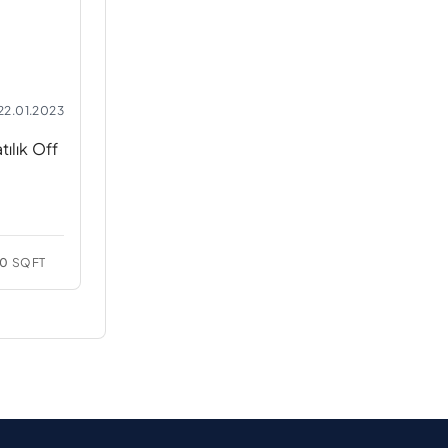
22.01.2023
tılık Off
0
SQFT