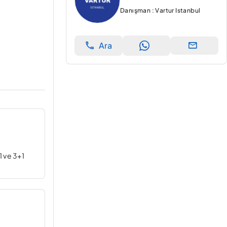
Danışman : Vartur Istanbul
Ara
1 ve 3+1