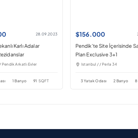
00
$
156.000
28.09.2023
ekanlı Karlı Adalar
Pendik'te Site İçerisinde Sa
Rezidanslar
Plan Exclusive 3+1
/ Pendik Arkatlı Evler
Istanbul / / Perla 34
ası
1 Banyo
91
SQFT
3 Yatak Odası
2 Banyo
8