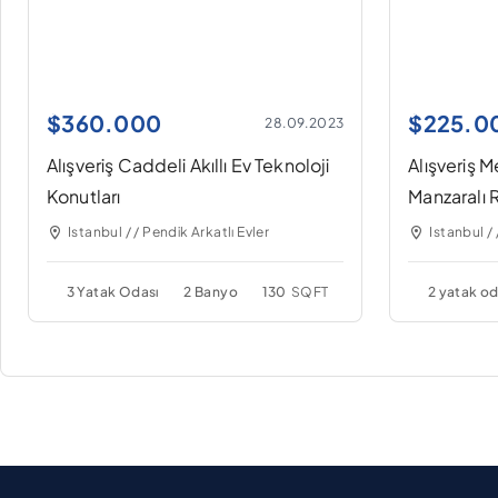
$
360.000
$
225.0
28.09.2023
Alışveriş Caddeli Akıllı Ev Teknoloji
Alışveriş M
Konutları
Manzaralı 
Istanbul / / Pendik Arkatlı Evler
Istanbul / 
3 Yatak Odası
2 Banyo
130
SQFT
2 yatak od