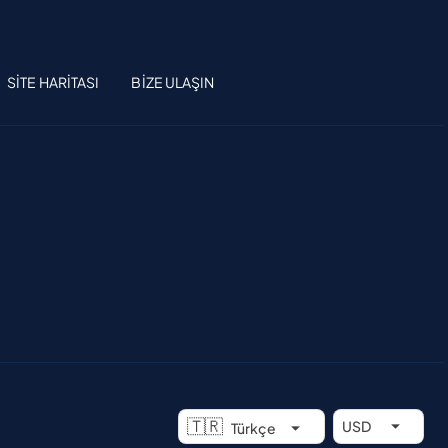
SITE HARITASI
BIZE ULAŞIN
🇹🇷
USD
Türkçe