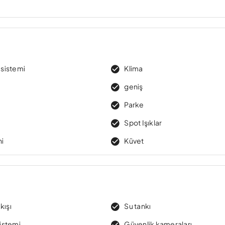
t sistemi
Klima
geniş
Parke
Spot Işıklar
ni
Küvet
kışı
Su tankı
Sistemi
Güvenlik kameraları