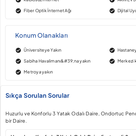
Fiber Optik İnternet Ağı
Dijital U
Konum Olanakları
Üniversiteye Yakın
Hastaney
Sabiha Havalimanı&#39;na yakın
Merkezi
Metroya yakın
Sıkça Sorulan Sorular
Huzurlu ve Konforlu 3 Yatak Odalı Daire, Ondortuc Pend
bir Daire.