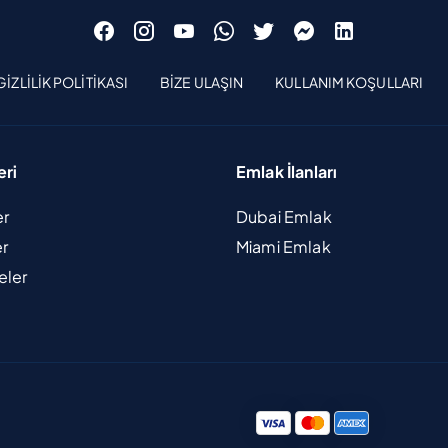
GIZLILIK POLITIKASI
BIZE ULAŞIN
KULLANIM KOŞULLARI
eri
Emlak İlanları
er
Dubai Emlak
er
Miami Emlak
eler