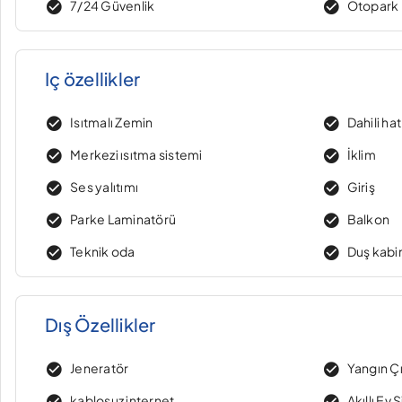
7/24 Güvenlik
Otopark
Iç özellikler
Isıtmalı Zemin
Dahili ha
Merkezi ısıtma sistemi
İklim
Ses yalıtımı
Giriş
Parke Laminatörü
Balkon
Teknik oda
Duş kabi
Dış Özellikler
Jeneratör
Yangın Çı
kablosuz internet
Akıllı Ev 