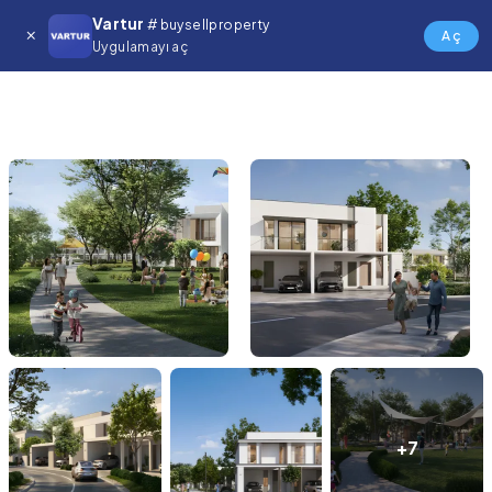
Vartur
# buysellproperty
Aç
Uygulamayı aç
+7