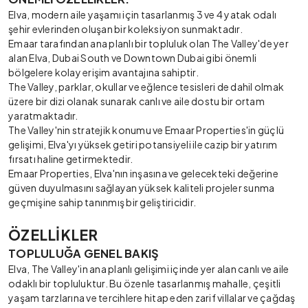
Elva, modern aile yaşamı için tasarlanmış 3 ve 4 yatak odalı
şehir evlerinden oluşan bir koleksiyon sunmaktadır.
Emaar tarafından ana planlı bir topluluk olan The Valley'de yer
alan Elva, Dubai South ve Downtown Dubai gibi önemli
bölgelere kolay erişim avantajına sahiptir.
The Valley, parklar, okullar ve eğlence tesisleri de dahil olmak
üzere bir dizi olanak sunarak canlı ve aile dostu bir ortam
yaratmaktadır.
The Valley'nin stratejik konumu ve Emaar Properties'in güçlü
gelişimi, Elva'yı yüksek getiri potansiyeli ile cazip bir yatırım
fırsatı haline getirmektedir.
Emaar Properties, Elva'nın inşasına ve gelecekteki değerine
güven duyulmasını sağlayan yüksek kaliteli projeler sunma
geçmişine sahip tanınmış bir geliştiricidir.
ÖZELLİKLER
TOPLULUĞA GENEL BAKIŞ
Elva, The Valley'in ana planlı gelişimi içinde yer alan canlı ve aile
odaklı bir topluluktur. Bu özenle tasarlanmış mahalle, çeşitli
yaşam tarzlarına ve tercihlere hitap eden zarif villalar ve çağdaş