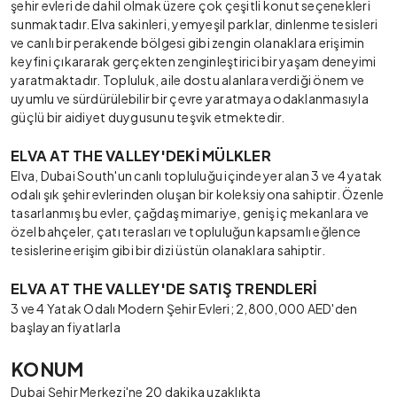
şehir evleri de dahil olmak üzere çok çeşitli konut seçenekleri
sunmaktadır. Elva sakinleri, yemyeşil parklar, dinlenme tesisleri
ve canlı bir perakende bölgesi gibi zengin olanaklara erişimin
keyfini çıkararak gerçekten zenginleştirici bir yaşam deneyimi
yaratmaktadır. Topluluk, aile dostu alanlara verdiği önem ve
uyumlu ve sürdürülebilir bir çevre yaratmaya odaklanmasıyla
güçlü bir aidiyet duygusunu teşvik etmektedir.
ELVA AT THE VALLEY'DEKİ MÜLKLER
Elva, Dubai South'un canlı topluluğu içinde yer alan 3 ve 4 yatak
odalı şık şehir evlerinden oluşan bir koleksiyona sahiptir. Özenle
tasarlanmış bu evler, çağdaş mimariye, geniş iç mekanlara ve
özel bahçeler, çatı terasları ve topluluğun kapsamlı eğlence
tesislerine erişim gibi bir dizi üstün olanaklara sahiptir.
ELVA AT THE VALLEY'DE SATIŞ TRENDLERİ
3 ve 4 Yatak Odalı Modern Şehir Evleri; 2,800,000 AED'den
başlayan fiyatlarla
KONUM
Dubai Şehir Merkezi'ne 20 dakika uzaklıkta