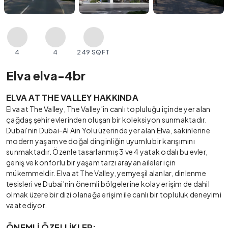
4
4
249 SQFT
Elva elva-4br
ELVA AT THE VALLEY HAKKINDA
Elva at The Valley, The Valley'in canlı topluluğu içinde yer alan
çağdaş şehir evlerinden oluşan bir koleksiyon sunmaktadır.
Dubai'nin Dubai-Al Ain Yolu üzerinde yer alan Elva, sakinlerine
modern yaşam ve doğal dinginliğin uyumlu bir karışımını
sunmaktadır. Özenle tasarlanmış 3 ve 4 yatak odalı bu evler,
geniş ve konforlu bir yaşam tarzı arayan aileler için
mükemmeldir. Elva at The Valley, yemyeşil alanlar, dinlenme
tesisleri ve Dubai'nin önemli bölgelerine kolay erişim de dahil
olmak üzere bir dizi olanağa erişim ile canlı bir topluluk deneyimi
vaat ediyor.
ÖNEMLİ ÖZELLİKLER: