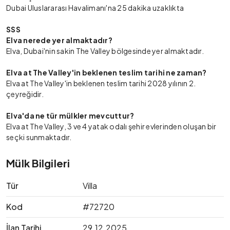
Dubai Uluslararası Havalimanı'na 25 dakika uzaklıkta
SSS
Elva nerede yer almaktadır?
Elva, Dubai'nin sakin The Valley bölgesinde yer almaktadır.
Elva at The Valley'in beklenen teslim tarihi ne zaman?
Elva at The Valley'in beklenen teslim tarihi 2028 yılının 2.
çeyreğidir.
Elva'da ne tür mülkler mevcuttur?
Elva at The Valley, 3 ve 4 yatak odalı şehir evlerinden oluşan bir
seçki sunmaktadır.
Mülk Bilgileri
Tür
Villa
Kod
#72720
İlan Tarihi
29.12.2025