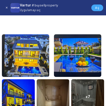
Vartur
# buysellproperty
Aç
Uygulamayı aç
+7