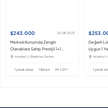
$
243.000
$
253.0
24.08.2023
Merkezi Konumda Zengin
Değerli L
Olanaklara Sahip Prestijli 1+1
Uygun 1 Ya
Rezidans
Istanbul / / Besiktas Center
Istanbul /
1 yatak odası
1 Banyo
94
SQFT
1 yatak od