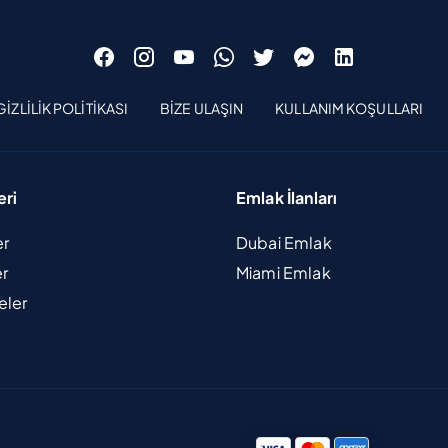
GIZLILIK POLITIKASI
BIZE ULAŞIN
KULLANIM KOŞULLARI
eri
Emlak İlanları
er
Dubai Emlak
er
Miami Emlak
eler