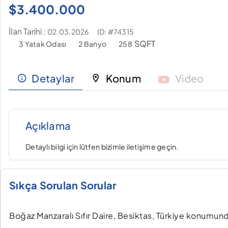
$
3.400.000
İlan Tarihi :
ID: #74315
02.03.2026
SQFT
3 Yatak Odası
2 Banyo
258
Detaylar
Konum
Video
Açıklama
Detaylı bilgi için lütfen bizimle iletişime geçin.
Sıkça Sorulan Sorular
Boğaz Manzaralı Sıfır Daire, Besiktas, Türkiye konumunda