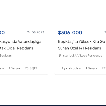
00
$
306.000
24.08.2023
okasyonda Vatandaşlığa
Beşiktaş'ta Yüksek Kira Geti
tak Odalı Rezidans
Sunan Özel 1+1 Rezidans
 Besiktas
Istanbul / / / Leos Residence
ası
1 Banyo
75
SQFT
1 yatak odası
1 Banyo
72