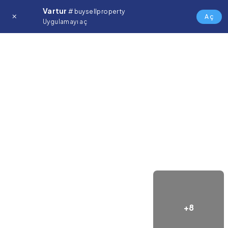
Vartur
# buysellproperty
Aç
Uygulamayı aç
+8