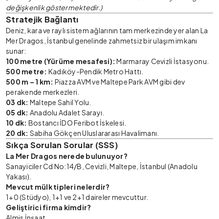
değişkenlik göstermektedir.)
Stratejik Bağlantı
Deniz, kara ve raylı sistem ağlarının tam merkezinde yer alan La
Mer Dragos, İstanbul genelinde zahmetsiz bir ulaşım imkanı
sunar:
100 metre (Yürüme mesafesi):
Marmaray Cevizli İstasyonu.
500 metre:
Kadıköy-Pendik Metro Hattı.
500 m – 1 km:
Piazza AVM ve Maltepe Park AVM gibi dev
perakende merkezleri.
03 dk:
Maltepe Sahil Yolu.
05 dk:
Anadolu Adalet Sarayı.
10 dk:
Bostancı İDO Feribot İskelesi.
20 dk:
Sabiha Gökçen Uluslararası Havalimanı.
Sıkça Sorulan Sorular (SSS)
La Mer Dragos nerede bulunuyor?
Sanayiciler Cd No:14/B, Cevizli, Maltepe, İstanbul (Anadolu
Yakası).
Mevcut mülk tipleri nelerdir?
1+0 (Stüdyo), 1+1 ve 2+1 daireler mevcuttur.
Geliştirici firma kimdir?
Almis İnşaat.