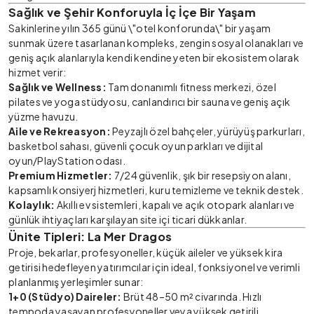
Sağlık ve Şehir Konforuyla İç İçe Bir Yaşam
Sakinlerine yılın 365 günü \"otel konforunda\" bir yaşam
sunmak üzere tasarlanan kompleks, zengin sosyal olanakları ve
geniş açık alanlarıyla kendi kendine yeten bir ekosistem olarak
hizmet verir:
Sağlık ve Wellness:
Tam donanımlı fitness merkezi, özel
pilates ve yoga stüdyosu, canlandırıcı bir sauna ve geniş açık
yüzme havuzu.
Aile ve Rekreasyon:
Peyzajlı özel bahçeler, yürüyüş parkurları,
basketbol sahası, güvenli çocuk oyun parkları ve dijital
oyun/PlayStation odası.
Premium Hizmetler:
7/24 güvenlik, şık bir resepsiyon alanı,
kapsamlı konsiyerj hizmetleri, kuru temizleme ve teknik destek.
Kolaylık:
Akıllı ev sistemleri, kapalı ve açık otopark alanları ve
günlük ihtiyaçları karşılayan site içi ticari dükkanlar.
Ünite Tipleri: La Mer Dragos
Proje, bekarlar, profesyoneller, küçük aileler ve yüksek kira
getirisi hedefleyen yatırımcılar için ideal, fonksiyonel ve verimli
planlanmış yerleşimler sunar:
1+0 (Stüdyo) Daireler:
Brüt 48–50 m² civarında. Hızlı
tempoda yaşayan profesyoneller veya yüksek getirili