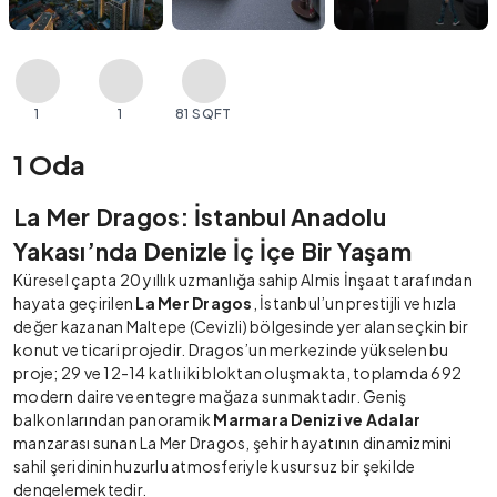
1
1
81 SQFT
1 Oda
La Mer Dragos: İstanbul Anadolu
Yakası’nda Denizle İç İçe Bir Yaşam
Küresel çapta 20 yıllık uzmanlığa sahip Almis İnşaat tarafından
hayata geçirilen
La Mer Dragos
, İstanbul’un prestijli ve hızla
değer kazanan Maltepe (Cevizli) bölgesinde yer alan seçkin bir
konut ve ticari projedir. Dragos’un merkezinde yükselen bu
proje; 29 ve 12-14 katlı iki bloktan oluşmakta, toplamda 692
modern daire ve entegre mağaza sunmaktadır. Geniş
balkonlarından panoramik
Marmara Denizi ve Adalar
manzarası sunan La Mer Dragos, şehir hayatının dinamizmini
sahil şeridinin huzurlu atmosferiyle kusursuz bir şekilde
dengelemektedir.