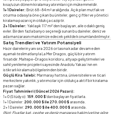
kısa/uzun dönem kiralama yatırımları için mükemmeldir.
1+1 Daireler:
Brüt 68–84 m² aralığında. Açık plan mutfak ve
oturma odasıyla öne çıkan bu üniteler, genç çiftler ve yönetici
kiralama pazarı için oldukça caziptir.
2+1 Daireler:
Yaklaşık 117 m²'den başlayan, aile odaklı geniş
evler. Birden fazla banyo seçeneği sunan bu daireler, deniz ve
ada manzarasını maksimize edecek şekilde konumlandırılmıştır.
Satış Trendleri ve Yatırım Potansiyeli
Hazır dairelerin yanı sıra 2026 ortasına kadar devam eden
aşamalı teslimatlarıyla La Mer Dragos, güçlü bir yatırım
fırsatıdır. Maltepe–Dragos koridoru, altyapı geliştirmeleri ve
sahil yenileme projeleri sayesinde Anadolu Yakası’nın en
istikrarlı kiralama bölgelerinden biridir.
Güçlü Kira Talebi:
Marmaray hattına, üniversitelere ve ticari
merkezlere yakınlık, yatırımcılar için oldukça aktif bir kiralama
pazarı sağlar.
Fiyat Tahminleri (Güncel 2026 Pazarı):
1+0 (Stüdyo):
159.000 $
'dan başlayan fiyatlarla.
1+1 Daireler:
200.000 $ ile 270.000 $
arasında.
2+1 Daireler:
290.000 $ ile 400.000 $
arasında.
(Not: Fiyatlar kat, cephe ve deniz manzarası hakimiyetine göre