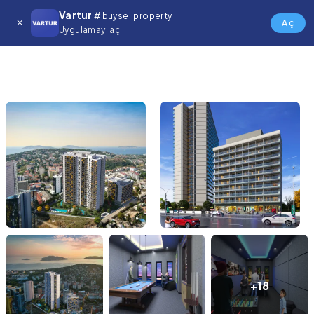
Vartur
# buysellproperty
Aç
Uygulamayı aç
+18