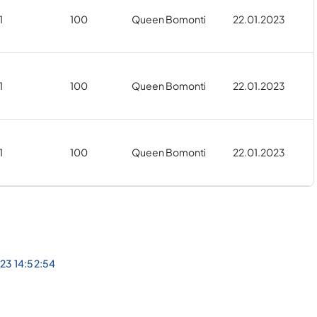
1
100
Queen Bomonti
22.01.2023
1
100
Queen Bomonti
22.01.2023
1
100
Queen Bomonti
22.01.2023
23 14:52:54