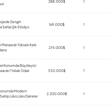
288.000
$
1
nut
Projede Zengin
169.000
$
1
a Sahip Şık Stüdyo
i Manzaralı Yüksek Katlı
274.000
$
1
dans
 Konumda Büyüleyici
aralı 1 Yatak Odalı
530.000
$
1
Konumda Modern
2.200.000
$
1
Sahip Lüks Lüks Daireler