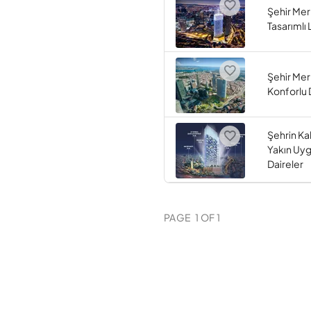
Şehir Me
Tasarımlı 
Şehir Me
Konforlu 
Şehrin Kal
Yakın Uyg
Daireler
PAGE
1
OF
1