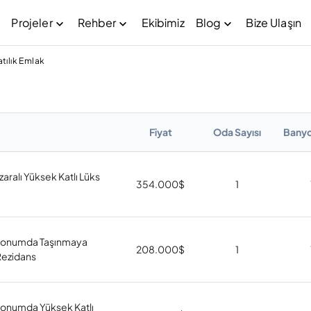
Projeler
Rehber
Ekibimiz
Blog
Bize Ulaşın
tılık Emlak
Fiyat
Oda Sayısı
Banyo
aralı Yüksek Katlı Lüks
354.000
$
1
Konumda Taşınmaya
208.000
$
1
 Rezidans
Konumda Yüksek Katlı