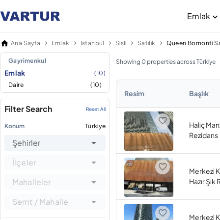
Emlak
Ana Sayfa
Emlak
Istanbul
Sisli
Satılık
Queen Bomonti Sa
Gayrimenkul
Showing 0 properties across Türkiye
Emlak
(10)
Daire
(10)
Resim
Başlık
Filter Search
Reset All
Haliç Manz
Konum
Türkiye
Rezidans
Şehirler
İlçeler
Merkezi 
Mahalleler
Hazır Şık
Semt / Mahalle
Merkezi 