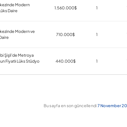
rkezinde Modern
1.560.000
$
1
Lüks Daire
rkezinde Modern ve
710.000
$
1
Daire
bi Şişli'de Metroya
un Fiyatlı Lüks Stüdyo
440.000
$
1
Bu sayfa en son güncellendi
7 November 20