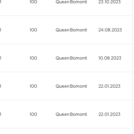
1
100
Queen Bomonti
23.10.2023
1
100
Queen Bomonti
24.08.2023
1
100
Queen Bomonti
10.08.2023
1
100
Queen Bomonti
22.01.2023
1
100
Queen Bomonti
22.01.2023