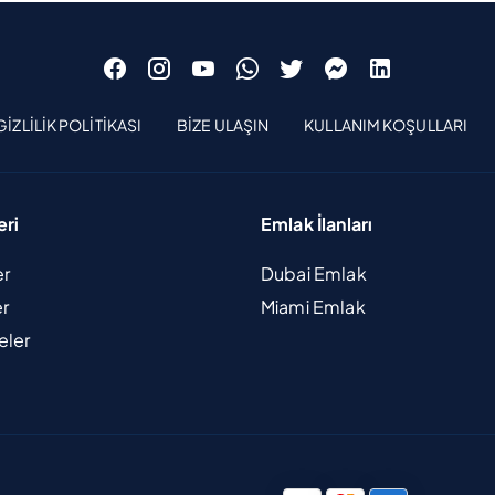
GIZLILIK POLITIKASI
BIZE ULAŞIN
KULLANIM KOŞULLARI
eri
Emlak İlanları
er
Dubai Emlak
er
Miami Emlak
eler