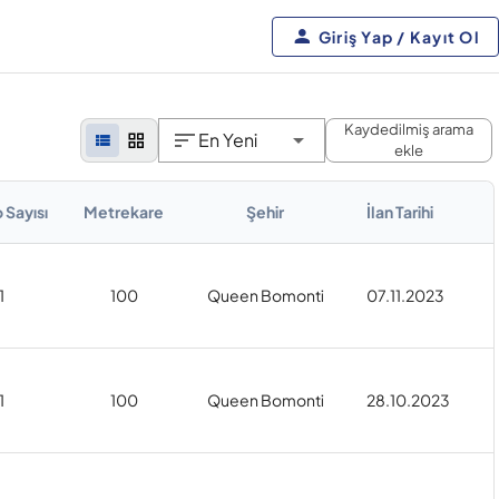
Giriş Yap / Kayıt Ol
Kaydedilmiş arama
En Yeni
ekle
 Sayısı
Metrekare
Şehir
İlan Tarihi
1
100
Queen Bomonti
07.11.2023
1
100
Queen Bomonti
28.10.2023