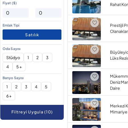
Fiyat ($)
Rahat Ko
Prestijli 
Emlak Tipi
Olanaklar
Satılık
Oda Sayısı
Büyüleyic
Stüdyo
1
2
3
Lüks Rezi
4
5 +
Mükemmel
Banyo Sayısı
Deniz Manz
1
2
3
4
5
Daire
6 +
Merkezi 
Filtreyi Uygula (10)
Mimariye 