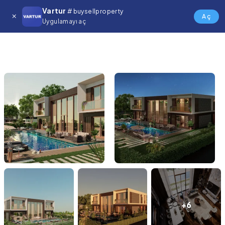
Vartur
# buysellproperty
Aç
Uygulamayı aç
+6