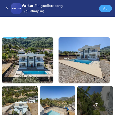
Vartur
# buysellproperty
Aç
Uygulamayı aç
+7