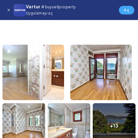
Vartur
# buysellproperty
Aç
Uygulamayı aç
+13