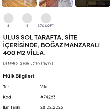
6
4
370 SQFT
ULUS SOL TARAFTA, SİTE
İÇERİSİNDE, BOĞAZ MANZARALI
400 M2 VİLLA.
Detaylı bilgi için lütfen arayınız.
Mülk Bilgileri
Tür
Villa
Kod
#74283
İlan Tarihi
28.02.2026