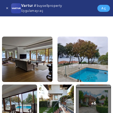
Vartur
# buysellproperty
Aç
Uygulamayı aç
+6