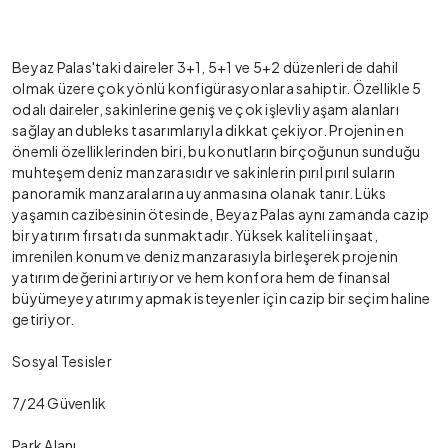
Beyaz Palas'taki daireler 3+1, 5+1 ve 5+2 düzenleri de dahil
olmak üzere çok yönlü konfigürasyonlara sahiptir. Özellikle 5
odalı daireler, sakinlerine geniş ve çok işlevli yaşam alanları
sağlayan dubleks tasarımlarıyla dikkat çekiyor. Projenin en
önemli özelliklerinden biri, bu konutların birçoğunun sunduğu
muhteşem deniz manzarasıdır ve sakinlerin pırıl pırıl suların
panoramik manzaralarına uyanmasına olanak tanır. Lüks
yaşamın cazibesinin ötesinde, Beyaz Palas aynı zamanda cazip
bir yatırım fırsatı da sunmaktadır. Yüksek kaliteli inşaat,
imrenilen konum ve deniz manzarasıyla birleşerek projenin
yatırım değerini artırıyor ve hem konfora hem de finansal
büyümeye yatırım yapmak isteyenler için cazip bir seçim haline
getiriyor.
Sosyal Tesisler
7/24 Güvenlik
Park Alanı