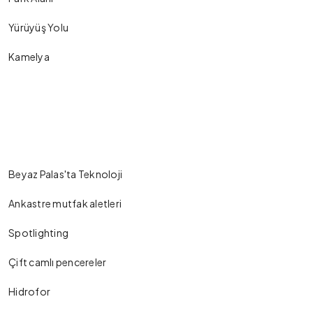
Yürüyüş Yolu
Kamelya
Beyaz Palas'ta Teknoloji
Ankastre mutfak aletleri
Spotlighting
Çift camlı pencereler
Hidrofor