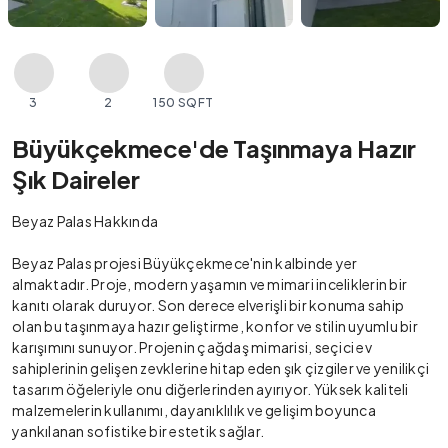
3
2
150 SQFT
Büyükçekmece'de Taşınmaya Hazır
Şık Daireler
Beyaz Palas Hakkında
Beyaz Palas projesi Büyükçekmece'nin kalbinde yer
almaktadır. Proje, modern yaşamın ve mimari inceliklerin bir
kanıtı olarak duruyor. Son derece elverişli bir konuma sahip
olan bu taşınmaya hazır geliştirme, konfor ve stilin uyumlu bir
karışımını sunuyor. Projenin çağdaş mimarisi, seçici ev
sahiplerinin gelişen zevklerine hitap eden şık çizgiler ve yenilikçi
tasarım öğeleriyle onu diğerlerinden ayırıyor. Yüksek kaliteli
malzemelerin kullanımı, dayanıklılık ve gelişim boyunca
yankılanan sofistike bir estetik sağlar.