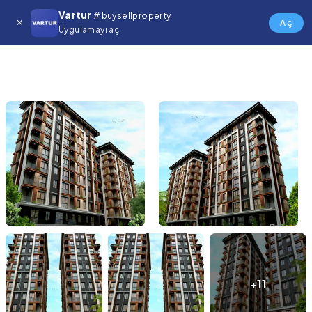
Vartur
# buysellproperty
Aç
Uygulamayı aç
+11