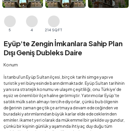
5
4
214 SQFT
Eyüp'te Zengin İmkanlara Sahip Plan
Dışı Geniş Dubleks Daire
Konum
İstanbul'un Eyüp Sultan ilçesi, birçok tarihi simge yapı ve
turistik yeri bünyesinde barındırmaktadır. Eyüp Sultan tarihinin
yanı sıra stratejik konumu ve ulaşım çeşitliliği, onu Türkiye'de
eşsiz ve önemli bir ilçe haline getirmiştir. Yatırımcılar Eyüp'te
satılık mülk satın almayı tercih ediyorlar, çünkü bu bölgenin
değerinin zaman geçtikçe artmaya devam edeceğinden ve
buradaki yatırımlarından büyük karlar elde edeceklerinden
eminler. ikamet yeri olarak da mükemmel bir şekilde uygundur,
çünkü bir kişinin günlük yaşamında ihtiyaç duyduğu tüm