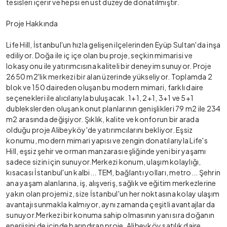
tesisleri içerir ve hepsi en üst düzeyde donatılmıştır.
Proje Hakkında
Life Hill, İstanbul'un hızla gelişen ilçelerinden Eyüp Sultan'da inşa
ediliyor. Doğa ile iç içe olan bu proje, seçkin mimarisi ve
lokasyonu ile yatırımcısına kaliteli bir deneyim sunuyor. Proje
2650 m2'lik merkezi bir alan üzerinde yükseliyor. Toplamda 2
blok ve 150 daireden oluşan bu modern mimari, farklı daire
seçenekleri ile alıcılarıyla buluşacak. 1+1, 2+1, 3+1 ve 5+1
dublekslerden oluşan konut planlarının genişlikleri 79 m2 ile 234
m2 arasında değişiyor. Şıklık, kalite ve konforun bir arada
olduğu proje Alibeyköy'de yatırımcılarını bekliyor. Eşsiz
konumu, modern mimari yapısı ve zengin donatılarıyla Life's
Hill, eşsiz şehir ve orman manzarası eşliğinde yeni bir yaşamı
sadece sizin için sunuyor.Merkezi konum, ulaşım kolaylığı,
kısacası İstanbul'un kalbi... TEM, bağlantı yolları, metro... Şehrin
ana yaşam alanlarına, iş, alışveriş, sağlık ve eğitim merkezlerine
yakın olan projemiz, size İstanbul'un her noktasına kolay ulaşım
avantajı sunmakla kalmıyor, aynı zamanda çeşitli avantajlar da
sunuyor.Merkezi bir konuma sahip olmasının yanı sıra doğanın
enerjisini de içinde barındıran proje, Alibeyköy satılık daire