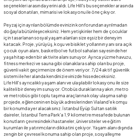
seçenekleri arasında yerini aldı. Life Hill's bu seçenekler arasında
sosyal donatıları, mimarisi ve lokasyonu ile öne çıkıyor.
Peyzaj için ayrılan bölümde evinizin konforundan ayrılmadan
doğayla bütünleşeceksiniz. Hem yetişkinler hem de çocuklar
için tasarlanan sosyal yaşam alanları size eşsiz bir deneyim
katacak. Proje, yürüyüş, koşu ve bisiklet yollarının yanı sıra açık
çocuk oyun alanı, basketbol ve futbol sahaları sayesinde her
yaşa hitap eden bir aktivite alanı sunuyor. Ayrıca yüzme havuzu,
fitness merkezi ve sauna gibi olanaklara sahip olan bu proje,
güvenli vakit geçirmenize de önem veriyor. 7/24 aktif güvenlik
sistemi ile her alanda kendinizi evinizde hissedeceksiniz.
Life Hill's ayrıcalıklı yaşam alanı ve ulaşılabilir lokasyonu ile size
kaliteli bir deneyim sunuyor. Otobüs duraklarına yakın, metro
ve metrobüs gibi toplu taşıma araçlarına kolay ulaşıma sahip
projede, eğlencenin en büyük adreslerinden Vialand'e komşu
bir konumda yer alacaksınız. İstanbul Eyüp Sultan satılık
daireler, İstanbul Tema Park'a 1,9 kilometre mesafede bulunan
konutların çevresindeki hastaneler, üniversiteler ve eğitim
kurumları ile yatırımcıların dikkatini çekiyor. Yaşam alanı dışında
zengin bir çevresel konuma sahip olan proje, sosyalleşme