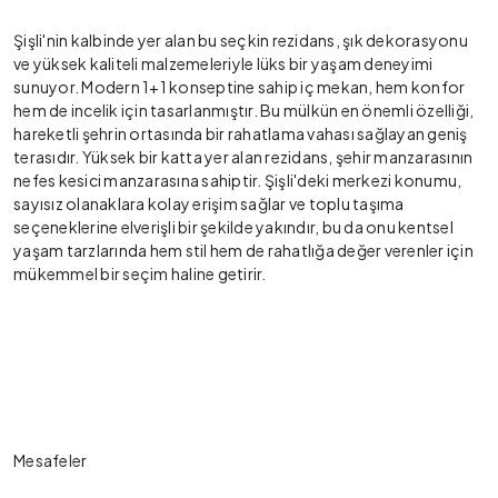
Şişli'nin kalbinde yer alan bu seçkin rezidans, şık dekorasyonu
ve yüksek kaliteli malzemeleriyle lüks bir yaşam deneyimi
sunuyor. Modern 1+1 konseptine sahip iç mekan, hem konfor
hem de incelik için tasarlanmıştır. Bu mülkün en önemli özelliği,
hareketli şehrin ortasında bir rahatlama vahası sağlayan geniş
terasıdır. Yüksek bir katta yer alan rezidans, şehir manzarasının
nefes kesici manzarasına sahiptir. Şişli'deki merkezi konumu,
sayısız olanaklara kolay erişim sağlar ve toplu taşıma
seçeneklerine elverişli bir şekilde yakındır, bu da onu kentsel
yaşam tarzlarında hem stil hem de rahatlığa değer verenler için
mükemmel bir seçim haline getirir.
Mesafeler