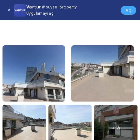
Vartur
# buysellproperty
Aç
Uygulamayı aç
+13