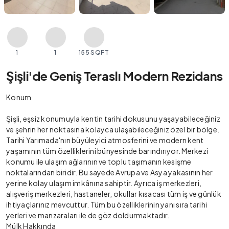
1
1
155 SQFT
Şişli'de Geniş Teraslı Modern Rezidans
Konum
Şişli, eşsiz konumuyla kentin tarihi dokusunu yaşayabileceğiniz
ve şehrin her noktasına kolayca ulaşabileceğiniz özel bir bölge.
Tarihi Yarımada'nın büyüleyici atmosferini ve modern kent
yaşamının tüm özelliklerini bünyesinde barındırıyor. Merkezi
konumu ile ulaşım ağlarının ve toplu taşımanın kesişme
noktalarından biridir. Bu sayede Avrupa ve Asya yakasının her
yerine kolay ulaşım imkânına sahiptir. Ayrıca iş merkezleri,
alışveriş merkezleri, hastaneler, okullar kısacası tüm iş ve günlük
ihtiyaçlarınız mevcuttur. Tüm bu özelliklerinin yanı sıra tarihi
yerleri ve manzaraları ile de göz doldurmaktadır.
Mülk Hakkında