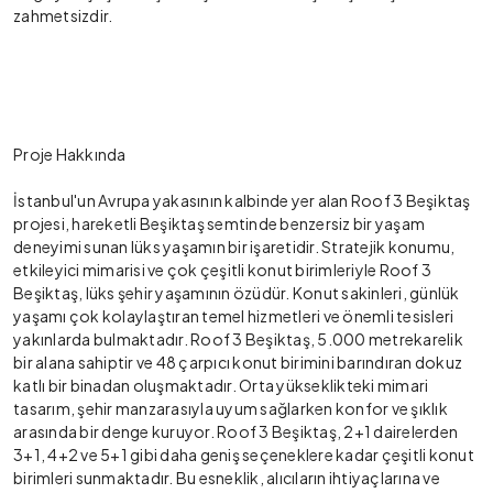
zahmetsizdir.
Proje Hakkında
İstanbul'un Avrupa yakasının kalbinde yer alan Roof 3 Beşiktaş
projesi, hareketli Beşiktaş semtinde benzersiz bir yaşam
deneyimi sunan lüks yaşamın bir işaretidir. Stratejik konumu,
etkileyici mimarisi ve çok çeşitli konut birimleriyle Roof 3
Beşiktaş, lüks şehir yaşamının özüdür. Konut sakinleri, günlük
yaşamı çok kolaylaştıran temel hizmetleri ve önemli tesisleri
yakınlarda bulmaktadır. Roof 3 Beşiktaş, 5.000 metrekarelik
bir alana sahiptir ve 48 çarpıcı konut birimini barındıran dokuz
katlı bir binadan oluşmaktadır. Orta yükseklikteki mimari
tasarım, şehir manzarasıyla uyum sağlarken konfor ve şıklık
arasında bir denge kuruyor. Roof 3 Beşiktaş, 2+1 dairelerden
3+1, 4+2 ve 5+1 gibi daha geniş seçeneklere kadar çeşitli konut
birimleri sunmaktadır. Bu esneklik, alıcıların ihtiyaçlarına ve