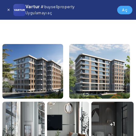
Vartur
# buysellproperty
Aç
Uygulamayı aç
+1