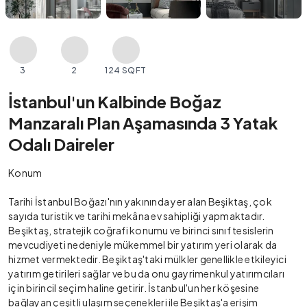
3
2
124 SQFT
İstanbul'un Kalbinde Boğaz
Manzaralı Plan Aşamasında 3 Yatak
Odalı Daireler
Konum
Tarihi İstanbul Boğazı'nın yakınında yer alan Beşiktaş, çok
sayıda turistik ve tarihi mekâna ev sahipliği yapmaktadır.
Beşiktaş, stratejik coğrafi konumu ve birinci sınıf tesislerin
mevcudiyeti nedeniyle mükemmel bir yatırım yeri olarak da
hizmet vermektedir. Beşiktaş'taki mülkler genellikle etkileyici
yatırım getirileri sağlar ve bu da onu gayrimenkul yatırımcıları
için birincil seçim haline getirir. İstanbul'un her köşesine
bağlayan çeşitli ulaşım seçenekleri ile Beşiktaş'a erişim