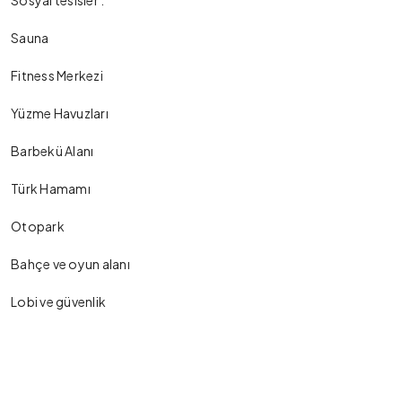
Sosyal tesisler :
Sauna
Fitness Merkezi
Yüzme Havuzları
Barbekü Alanı
Türk Hamamı
Otopark
Bahçe ve oyun alanı
Lobi ve güvenlik