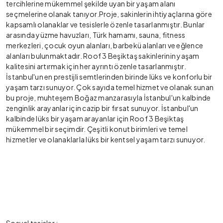
tercihlerine mükemmel şekilde uyan bir yaşam alanı
seçmelerine olanak tanıyor.Proje, sakinlerin ihtiyaçlarına göre
kapsamlı olanaklar ve tesislerle özenle tasarlanmıştır. Bunlar
arasında yüzme havuzları, Türk hamamı, sauna, fitness
merkezleri, çocuk oyun alanları, barbekü alanları ve eğlence
alanları bulunmaktadır. Roof 3 Beşiktaş sakinlerinin yaşam
kalitesini artırmak için her ayrıntı özenle tasarlanmıştır.
İstanbul'un en prestijli semtlerinden birinde lüks ve konforlu bir
yaşam tarzı sunuyor. Çok sayıda temel hizmet ve olanak sunan
bu proje, muhteşem Boğaz manzarasıyla İstanbul'un kalbinde
zenginlik arayanlar için cazip bir fırsat sunuyor. İstanbul'un
kalbinde lüks bir yaşam arayanlar için Roof 3 Beşiktaş
mükemmel bir seçimdir. Çeşitli konut birimleri ve temel
hizmetler ve olanaklarla lüks bir kentsel yaşam tarzı sunuyor.