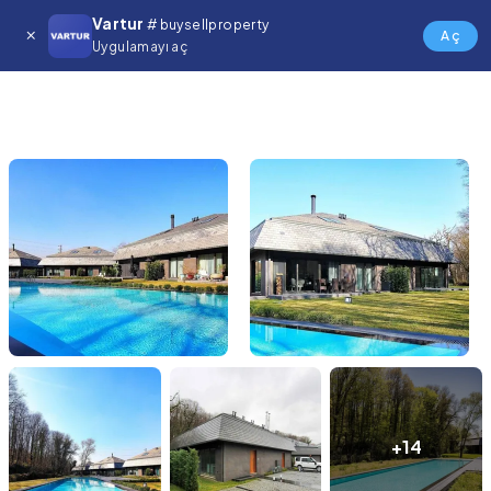
Vartur
# buysellproperty
Aç
Uygulamayı aç
+14