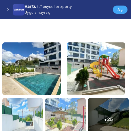
Vartur
# buysellproperty
Aç
Uygulamayı aç
+25