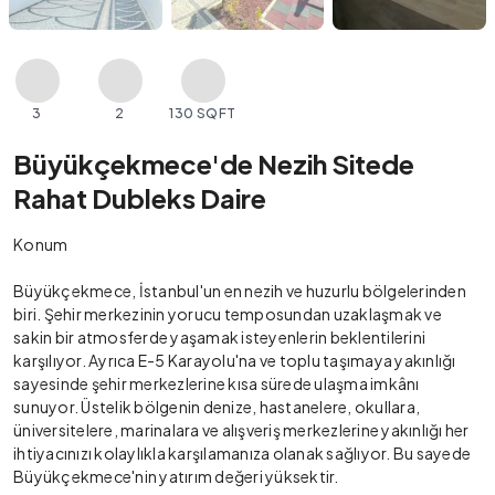
3
2
130 SQFT
Büyükçekmece'de Nezih Sitede
Rahat Dubleks Daire
Konum
Büyükçekmece, İstanbul'un en nezih ve huzurlu bölgelerinden
biri. Şehir merkezinin yorucu temposundan uzaklaşmak ve
sakin bir atmosferde yaşamak isteyenlerin beklentilerini
karşılıyor. Ayrıca E-5 Karayolu'na ve toplu taşımaya yakınlığı
sayesinde şehir merkezlerine kısa sürede ulaşma imkânı
sunuyor. Üstelik bölgenin denize, hastanelere, okullara,
üniversitelere, marinalara ve alışveriş merkezlerine yakınlığı her
ihtiyacınızı kolaylıkla karşılamanıza olanak sağlıyor. Bu sayede
Büyükçekmece'nin yatırım değeri yüksektir.