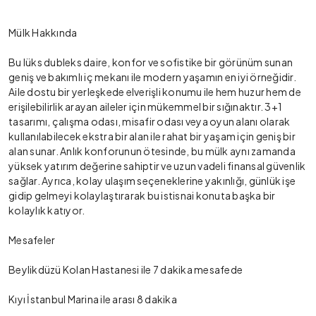
Mülk Hakkında
Bu lüks dubleks daire, konfor ve sofistike bir görünüm sunan
geniş ve bakımlı iç mekanı ile modern yaşamın en iyi örneğidir.
Aile dostu bir yerleşkede elverişli konumu ile hem huzur hem de
erişilebilirlik arayan aileler için mükemmel bir sığınaktır. 3+1
tasarımı, çalışma odası, misafir odası veya oyun alanı olarak
kullanılabilecek ekstra bir alan ile rahat bir yaşam için geniş bir
alan sunar. Anlık konforunun ötesinde, bu mülk aynı zamanda
yüksek yatırım değerine sahiptir ve uzun vadeli finansal güvenlik
sağlar. Ayrıca, kolay ulaşım seçeneklerine yakınlığı, günlük işe
gidip gelmeyi kolaylaştırarak bu istisnai konuta başka bir
kolaylık katıyor.
Mesafeler
Beylikdüzü Kolan Hastanesi ile 7 dakika mesafede
Kıyı İstanbul Marina ile arası 8 dakika