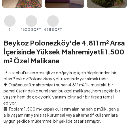
5
1600 SQFT
4811 SQFT
Beykoz Polonezköy'de 4.811 m² Arsa
İçerisinde Yüksek Mahremiyetli 1.500
m² Özel Malikane
📍 İstanbul'un en prestijli ve doğayla iç içe bölgelerinden biri
olan Beykoz Polonezköy yolu üzerinde yer almaktadır.
🌳 Olağanüstü mahremiyet sunan 4.811 m²'lik müstakil bir
parsel üzerinde konumlanan bu özel malikane, hem seçkin bir
yaşam hem de çok yönlü yatırım için nadir bir fırsatı temsil
ediyor.
🏢 Toplam 1.500 m² kapalı kullanım alanına sahip mülk, geniş
aile yaşamının yanı sıra kurumsal veya alternatif kullanımlara
uygun şekilde mükemmel bir şekilde tasarlanmıştır.