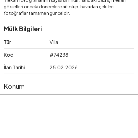
mekan fotoğraflarının sayısı sınırlıdır. İlandaki bazı iç mekan
görselleri önceki dönemlere ait olup, havadan çekilen
fotoğraflar tamamen günceldir.
Mülk Bilgileri
Tür
Villa
Kod
#74238
İlan Tarihi
25.02.2026
Konum