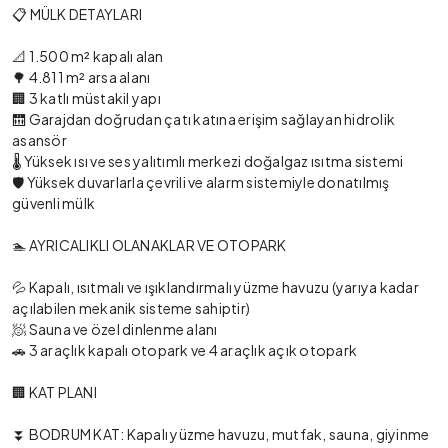
📋 MÜLK DETAYLARI
📐 1.500 m² kapalı alan
🌳 4.811 m² arsa alanı
🏢 3 katlı müstakil yapı
🛗 Garajdan doğrudan çatı katına erişim sağlayan hidrolik
asansör
🌡️ Yüksek ısı ve ses yalıtımlı merkezi doğalgaz ısıtma sistemi
🛡️ Yüksek duvarlarla çevrili ve alarm sistemiyle donatılmış
güvenli mülk
🏊 AYRICALIKLI OLANAKLAR VE OTOPARK
💦 Kapalı, ısıtmalı ve ışıklandırmalı yüzme havuzu (yarıya kadar
açılabilen mekanik sisteme sahiptir)
🧖 Sauna ve özel dinlenme alanı
🚗 3 araçlık kapalı otopark ve 4 araçlık açık otopark
🏢 KAT PLANI
⏬ BODRUM KAT: Kapalı yüzme havuzu, mutfak, sauna, giyinme