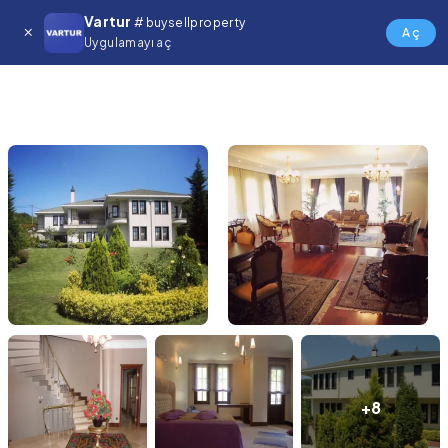
Vartur
# buysellproperty
Aç
Uygulamayı aç
+8