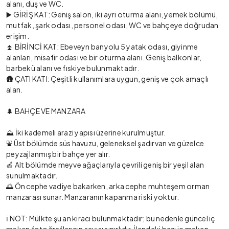
alanı, duş ve WC.
▶️ GİRİŞ KAT: Geniş salon, iki ayrı oturma alanı, yemek bölümü,
mutfak, şark odası, personel odası, WC ve bahçeye doğrudan
erişim.
⏫ BİRİNCİ KAT: Ebeveyn banyolu 5 yatak odası, giyinme
alanları, misafir odası ve bir oturma alanı. Geniş balkonlar,
barbekü alanı ve fıskiye bulunmaktadır.
🛖 ÇATI KATI: Çeşitli kullanımlara uygun, geniş ve çok amaçlı
alan.
🌲 BAHÇE VE MANZARA
⛰️ İki kademeli arazi yapısı üzerine kurulmuştur.
⛲ Üst bölümde süs havuzu, geleneksel şadırvan ve güzelce
peyzajlanmış bir bahçe yer alır.
🍎 Alt bölümde meyve ağaçlarıyla çevrili geniş bir yeşil alan
sunulmaktadır.
🌅 Ön cephe vadiye bakarken, arka cephe muhteşem orman
manzarası sunar. Manzaranın kapanma riski yoktur.
ℹ️ NOT: Mülkte şu an kiracı bulunmaktadır; bu nedenle güncel iç