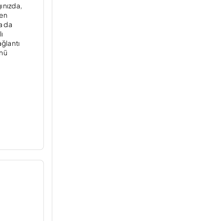
ınızda,
 en
a da
ı
ağlantı
ünü