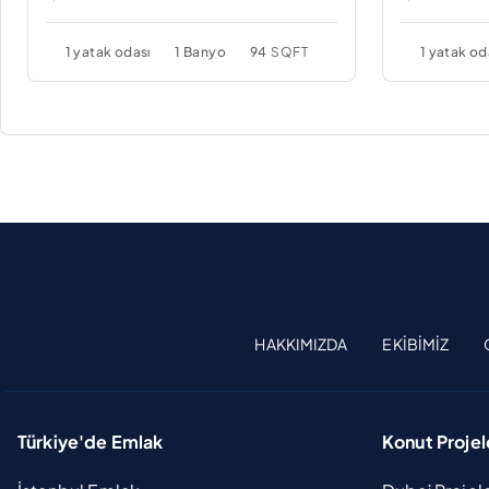
1 yatak odası
1 Banyo
94
SQFT
1 yatak od
HAKKIMIZDA
EKIBIMIZ
Türkiye'de Emlak
Konut Projel