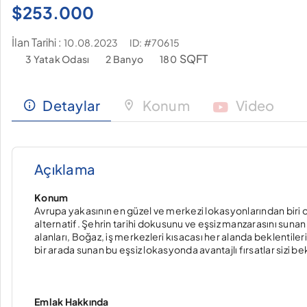
$
253.000
İlan Tarihi :
ID: #70615
10.08.2023
SQFT
3 Yatak Odası
2 Banyo
180
Detaylar
Konum
Video
Açıklama
Konum
Avrupa yakasının en güzel ve merkezi lokasyonlarından biri o
alternatif. Şehrin tarihi dokusunu ve eşsiz manzarasını sunan 
alanları, Boğaz, iş merkezleri kısacası her alanda beklentileri
bir arada sunan bu eşsiz lokasyonda avantajlı fırsatlar sizi bek
Emlak Hakkında