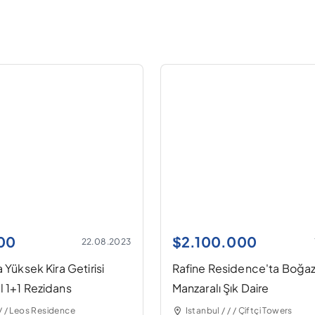
00
$
2.100.000
22.08.2023
 Yüksek Kira Getirisi
Rafine Residence'ta Boğa
 1+1 Rezidans
Manzaralı Şık Daire
 / / Leos Residence
Istanbul / / / Çiftçi Towers