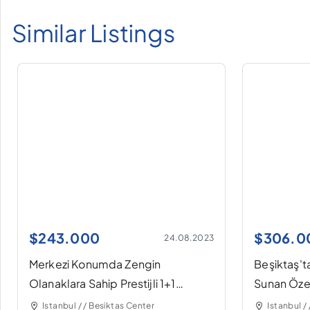
Similar Listings
$
243.000
$
306.0
24.08.2023
Merkezi Konumda Zengin
Beşiktaş'ta
Olanaklara Sahip Prestijli 1+1
Sunan Özel
Rezidans
Istanbul / / Besiktas Center
Istanbul /