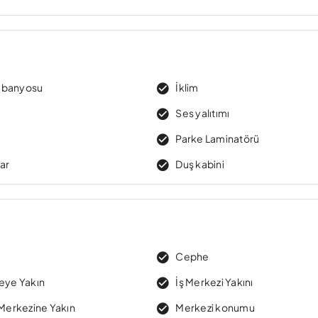
 banyosu
İklim
Ses yalıtımı
Parke Laminatörü
lar
Duş kabini
Cephe
teye Yakın
İş Merkezi Yakını
 Merkezine Yakın
Merkezi konumu