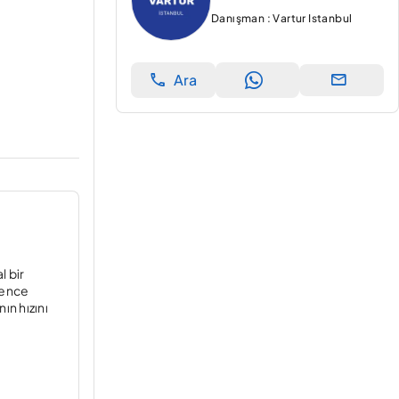
Danışman : Vartur Istanbul
Ara
l bir
ğlence
ın hızını