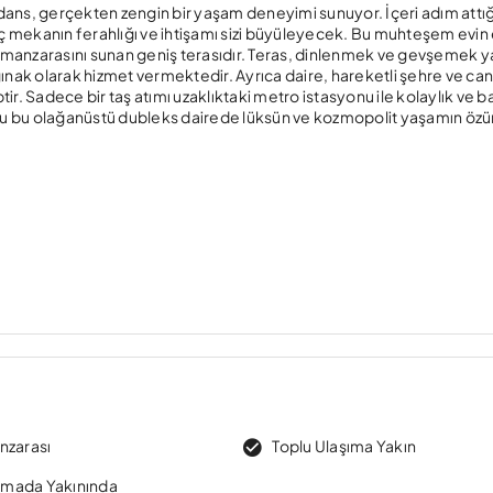
zidans, gerçekten zengin bir yaşam deneyimi sunuyor. İçeri adım attığ
iç mekanın ferahlığı ve ihtişamı sizi büyüleyecek. Bu muhteşem evin
ci manzarasını sunan geniş terasıdır. Teras, dinlenmek ve gevşemek y
ınak olarak hizmet vermektedir. Ayrıca daire, hareketli şehre ve canl
r. Sadece bir taş atımı uzaklıktaki metro istasyonu ile kolaylık ve b
ğu bu olağanüstü dubleks dairede lüksün ve kozmopolit yaşamın öz
nzarası
Toplu Ulaşıma Yakın
rımada Yakınında