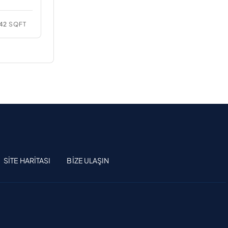
42
SQFT
SITE HARITASI
BIZE ULAŞIN