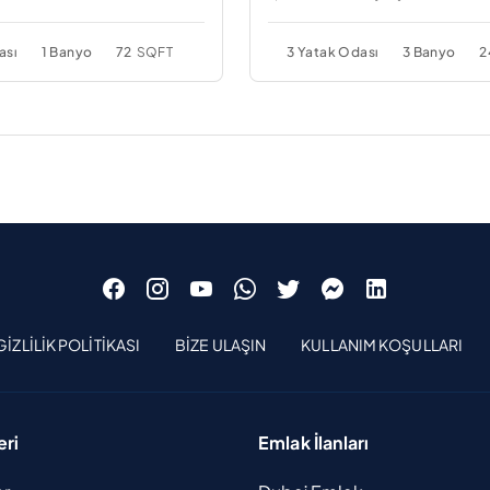
ası
1 Banyo
72
SQFT
3 Yatak Odası
3 Banyo
2
GIZLILIK POLITIKASI
BIZE ULAŞIN
KULLANIM KOŞULLARI
eri
Emlak İlanları