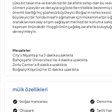
Lüks bir tasarıma ve benzersiz bir zarafete sahip olan bu re
cömert yüzeyler ve detaylara gösterilen titizlikle bezenmiş 
önemli özelliği hiç şüphesiz büyüleyici Boğaz'ın nefes kesi
büyüleyici bir fonda misafir ağırlamak için mükemmel bir sığ
olanaklarına kolay erişim sağlayan merkezi bir konuma sahipti
kapınızın önündedir. Hoşgörünün çağdaş zarafetle buluştu
deneyimleyin.
Mesafeler
City's Nişantaşı'na 3 dakika uzaklıkta
Bahçeşehir Üniversitesi'ne 4 dakika uzaklıkta
Zorlu Center'a 8 dakika uzaklıkta
Boğaziçi Köprüsü'ne 10 dakika uzaklıkta
mülk özellikleri
boğaz manzarası
Deniz ma
Otopark
Tarihi Ya