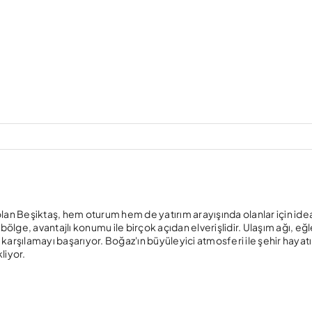
lan Beşiktaş, hem oturum hem de yatırım arayışında olanlar için idea
bölge, avantajlı konumu ile birçok açıdan elverişlidir. Ulaşım ağı, e
 karşılamayı başarıyor. Boğaz'ın büyüleyici atmosferi ile şehir hayatın
liyor.