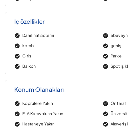
Iç özellikler
Dahili hat sistemi
ebeveyn
kombi
geniş
Giriş
Parke
Balkon
Spot Işık
Konum Olanakları
Köprülere Yakın
Ön taraf
E-5 Karayoluna Yakın
Üniversi
Hastaneye Yakın
Alışveriş