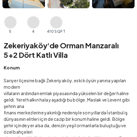
5
4
410 SQFT
Zekeriyaköy'de Orman Manzaralı
5+2 Dört Katlı Villa
Konum
Sarıyer ilçesine bağlı Zekeriyaköy, eski köyün yanına yapılan
modern
villaların ardından emlak piyasasında yükselen bir değer haline
geldi. Yerel halkın hala yaşadığı bu bölge, Maslak ve Levent gibi
şehrin ana
finans merkezlerine yakınlığı nedeniyle son yıllarda İstanbul iş
dünyasının elitleri için de cazip bir konum haline geldi. Bölge
şehir içinde yer alsa da, denizin yeşil ormanlarla buluştuğu ve
özel bahçeleri