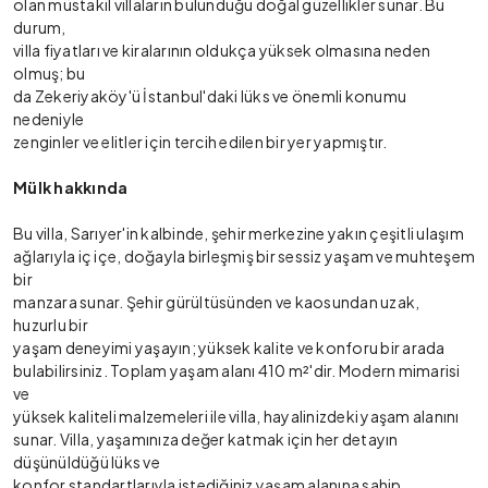
olan müstakil villaların bulunduğu doğal güzellikler sunar. Bu
durum,
villa fiyatları ve kiralarının oldukça yüksek olmasına neden
olmuş; bu
da Zekeriyaköy'ü İstanbul'daki lüks ve önemli konumu
nedeniyle
zenginler ve elitler için tercih edilen bir yer yapmıştır.
Mülk hakkında
Bu villa, Sarıyer'in kalbinde, şehir merkezine yakın çeşitli ulaşım
ağlarıyla iç içe, doğayla birleşmiş bir sessiz yaşam ve muhteşem
bir
manzara sunar. Şehir gürültüsünden ve kaosundan uzak,
huzurlu bir
yaşam deneyimi yaşayın; yüksek kalite ve konforu bir arada
bulabilirsiniz. Toplam yaşam alanı 410 m²'dir. Modern mimarisi
ve
yüksek kaliteli malzemeleri ile villa, hayalinizdeki yaşam alanını
sunar. Villa, yaşamınıza değer katmak için her detayın
düşünüldüğü lüks ve
konfor standartlarıyla istediğiniz yaşam alanına sahip