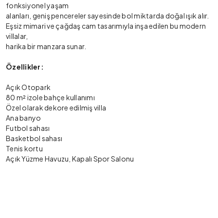
fonksiyonel yaşam
alanları, geniş pencereler sayesinde bol miktarda doğal ışık alır.
Eşsiz mimari ve çağdaş cam tasarımıyla inşa edilen bu modern
villalar,
harika bir manzara sunar.
Özellikler:
Açık Otopark
80 m² izole bahçe kullanımı
Özel olarak dekore edilmiş villa
Ana banyo
Futbol sahası
Basketbol sahası
Tenis kortu
Açık Yüzme Havuzu, Kapalı Spor Salonu