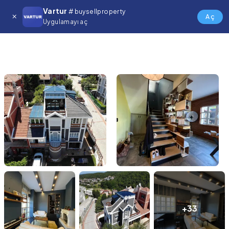
Vartur
# buysellproperty
Aç
Uygulamayı aç
+33