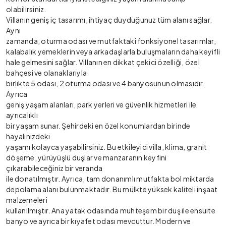
olabilirsiniz.
Villanın geniş iç tasarımı, ihtiyaç duyduğunuz tüm alanı sağlar.
Aynı
zamanda, oturma odası ve mutfaktaki fonksiyonel tasarımlar,
kalabalık yemeklerin veya arkadaşlarla buluşmaların daha keyifli
hale gelmesini sağlar. Villanın en dikkat çekici özelliği, özel
bahçesi ve olanaklarıyla
birlikte 5 odası, 2 oturma odası ve 4 banyosunun olmasıdır.
Ayrıca
geniş yaşam alanları, park yerleri ve güvenlik hizmetleri ile
ayrıcalıklı
bir yaşam sunar. Şehirdeki en özel konumlardan birinde
hayalinizdeki
yaşamı kolayca yaşabilirsiniz. Bu etkileyici villa, klima, granit
döşeme, yürüyüşlü duşlar ve manzaranın keyfini
çıkarabileceğiniz bir veranda
ile donatılmıştır. Ayrıca, tam donanımlı mutfakta bol miktarda
depolama alanı bulunmaktadır. Bu mülkte yüksek kaliteli inşaat
malzemeleri
kullanılmıştır. Ana yatak odasında muhteşem bir duş ile ensuite
banyo ve ayrıca bir kıyafet odası mevcuttur. Modern ve