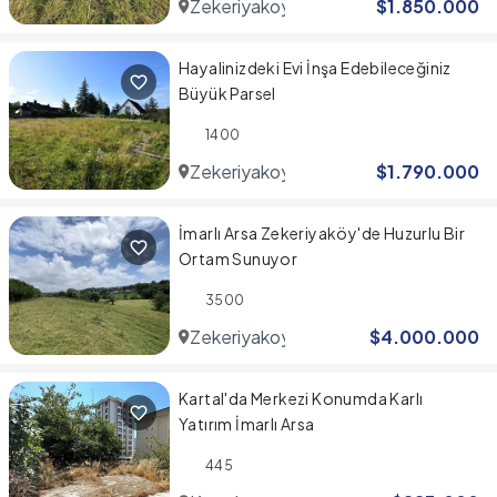
Zekeriyakoy
$
1.850.000
Hayalinizdeki Evi İnşa Edebileceğiniz
Büyük Parsel
1400
Zekeriyakoy
$
1.790.000
İmarlı Arsa Zekeriyaköy'de Huzurlu Bir
Ortam Sunuyor
3500
Zekeriyakoy
$
4.000.000
Kartal'da Merkezi Konumda Karlı
Yatırım İmarlı Arsa
445