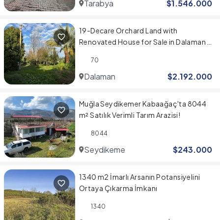
Tarabya
$
1.546.000
19-Decare Orchard Land with
Renovated House for Sale in Dalaman –
Near Airport & Sarigerme Beach
70
Dalaman
$
2.192.000
Muğla Seydikemer Kabaağaç'ta 8044
m² Satılık Verimli Tarım Arazisi!
8044
Seydikemer
$
243.000
1340 m2 İmarlı Arsanın Potansiyelini
Ortaya Çıkarma İmkanı
1340