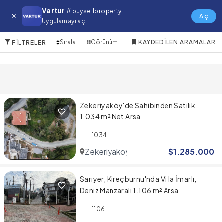
Marmaris Satılık Arsa
Vartur
# buysellproperty
Aç
Uygulamayı aç
10 Öğeler
Sırala
Görünüm
KAYDEDILEN ARAMALAR
FILTRELER
Zekeriyaköy'de Sahibinden Satılık
1.034 m² Net Arsa
1034
Zekeriyakoy
$
1.285.000
Sarıyer, Kireçburnu'nda Villa İmarlı,
Deniz Manzaralı 1.106 m² Arsa
1106