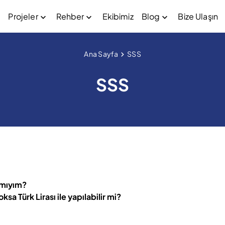
Projeler
Rehber
Ekibimiz
Blog
Bize Ulaşın
Ana Sayfa
SSS
SSS
 mıyım?
sa Türk Lirası ile yapılabilir mi?