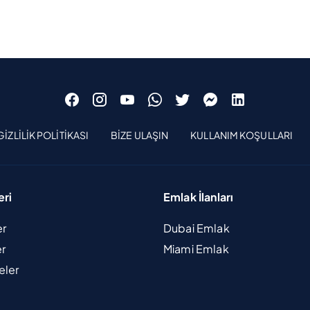
GIZLILIK POLITIKASI
BIZE ULAŞIN
KULLANIM KOŞULLARI
eri
Emlak İlanları
er
Dubai Emlak
er
Miami Emlak
eler