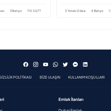
ası
3 Banyo
115
SQFT
3 Yatak Odası
4 Banyo
1
GIZLILIK POLITIKASI
BIZE ULAŞIN
KULLANIM KOŞULLARI
eri
Emlak İlanları
er
Dubai Emlak