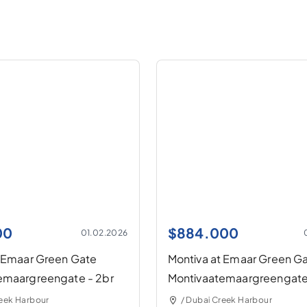
00
$
884.000
01.02.2026
t Emaar Green Gate
Montiva at Emaar Green G
emaargreengate - 2br
Montivaatemaargreengate
reek Harbour
/ Dubai Creek Harbour