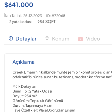
$
641.000
İlan Tarihi :
ID: #72068
25.12.2023
SQFT
2 yatak odası
954
Detaylar
Konum
Video
Açıklama
Creek Limanı'nın kalbinde muhteşem bir konut projesi olan
odalı zarif bir ünite sunan bu rezidans, modern konfor ve 
Mülk Detayları:
Birim Tipi: 2 Yatak Odası
Boyut: 954 m2
Görünüm: Topluluk Görünümü
Durum: Taşınmaya Hazır
İlave Özellikler: Plaja Doğrudan Erişim