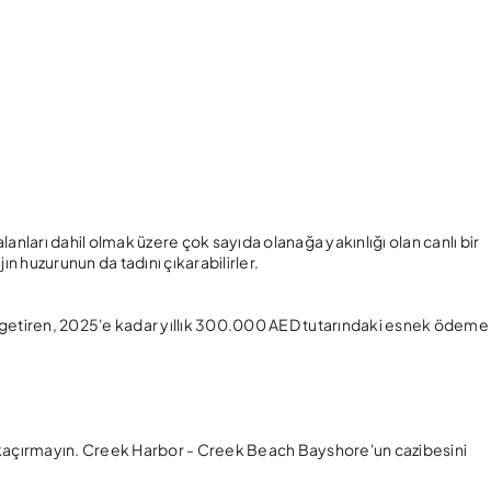
anları dahil olmak üzere çok sayıda olanağa yakınlığı olan canlı bir
jın huzurunun da tadını çıkarabilirler.
 getiren, 2025'e kadar yıllık 300.000 AED tutarındaki esnek ödeme
ı kaçırmayın. Creek Harbor - Creek Beach Bayshore'un cazibesini