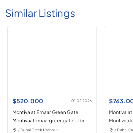
Similar Listings
$
520.000
$
763.0
01.02.2026
Montiva at Emaar Green Gate
Montiva a
Montivaatemaargreengate - 1br
Montivaat
/ Dubai Creek Harbour
/ Dubai C