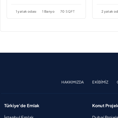
1 yatak odası
1 Banyo
70
SQFT
2 yatak od
HAKKIMIZDA
EKIBIMIZ
Türkiye'de Emlak
Konut Projel
İstanbul Emlak
Dubai Projel