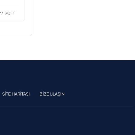
77
SQFT
SITE HARITASI
BIZE ULAŞIN