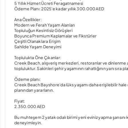
5 Yıllık Hizmet Ücreti Feragatnamesi
Ödeme Planı: 2025'e kadar yıllık 300.000 AED
Ana Özellikler:
Modern ve Ferah Yaşam Alanları
Topluluğun Kesintisiz Görüşleri
Boyunca Premium Kaplamalar ve Fikstürler
Çeşitli Olanaklara Erişim
Sahilde Yaşam Deneyimi
Toplulukta Öne Çıkanlar:
Creek Beach, alışveriş merkezleri, restoranlar ve dinlenme al
topluluktur. Sakinleri şehir yaşamının rahatlığının yanı sıra pla
Ödeme planı:
Creek Beach Bayshore'da lüks yaşamı daha erişilebilir hale
planından yararlanın.
Fiyat:
2.350.000 AED
Bu muhteşem 2 yatak odalı birimi yeni eviniz yapma şansın
deneyimleyin.