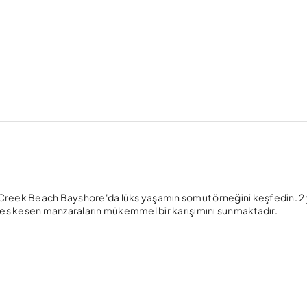
 Creek Beach Bayshore'da lüks yaşamın somut örneğini keşfedin. 2
nefes kesen manzaraların mükemmel bir karışımını sunmaktadır.