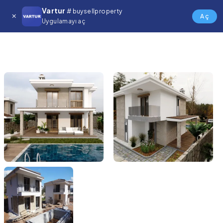
Vartur
# buysellproperty
Aç
Uygulamayı aç