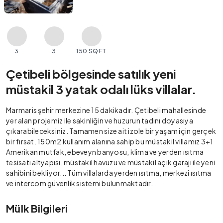
3
3
150 SQFT
Çetibeli bölgesinde satılık yeni
müstakil 3 yatak odalı lüks villalar.
Marmaris şehir merkezine 15 dakikadır. Çetibeli mahallesinde
yer alan projemiz ile sakinliğin ve huzurun tadını doyasıya
çıkarabileceksiniz. Tamamen size ait izole bir yaşam için gerçek
bir fırsat. 150m2 kullanım alanına sahip bu müstakil villamız 3+1
Amerikan mutfak, ebeveyn banyosu, klima ve yerden ısıtma
tesisatı altyapısı, müstakil havuzu ve müstakil açık garajı ile yeni
sahibini bekliyor... Tüm villalarda yerden ısıtma, merkezi ısıtma
ve intercom güvenlik sistemi bulunmaktadır.
Mülk Bilgileri